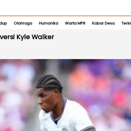
idup
Olahraga
Humanika
Warta MPR
Kabar Desa
Terki
 versi Kyle Walker