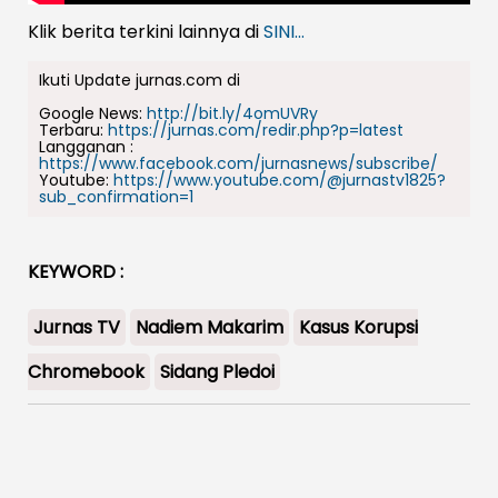
Klik berita terkini lainnya di
SINI...
Ikuti Update jurnas.com di
Google News:
http://bit.ly/4omUVRy
Terbaru:
https://jurnas.com/redir.php?p=latest
Langganan :
https://www.facebook.com/jurnasnews/subscribe/
Youtube:
https://www.youtube.com/@jurnastv1825?
sub_confirmation=1
KEYWORD :
Jurnas TV
Nadiem Makarim
Kasus Korupsi
Chromebook
Sidang Pledoi