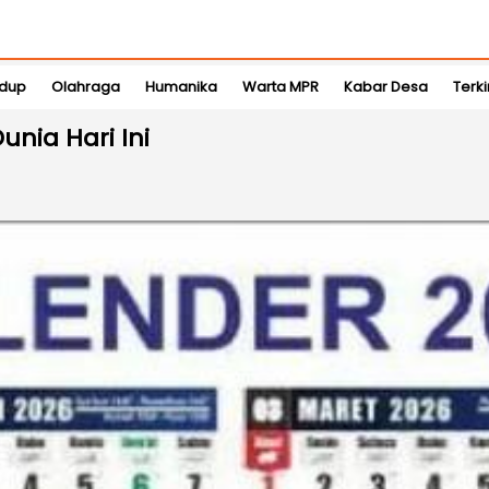
idup
Olahraga
Humanika
Warta MPR
Kabar Desa
Terki
unia Hari Ini