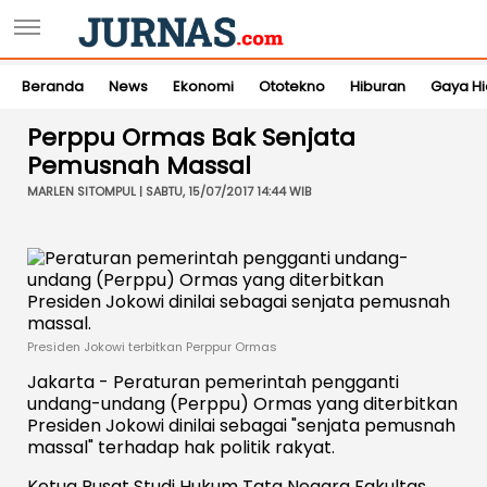
Beranda
News
Ekonomi
Ototekno
Hiburan
Gaya H
Perppu Ormas Bak Senjata
Pemusnah Massal
MARLEN SITOMPUL | SABTU, 15/07/2017 14:44 WIB
Presiden Jokowi terbitkan Perppur Ormas
Jakarta - Peraturan pemerintah pengganti
undang-undang (Perppu) Ormas yang diterbitkan
Presiden Jokowi dinilai sebagai "senjata pemusnah
massal" terhadap hak politik rakyat.
Ketua Pusat Studi Hukum Tata Negara Fakultas