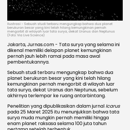
Ilustrasi - Sebuah studi terbaru mengungkap bahwa dua planet
berukuran besar yang kini telah hilang kemungkinan pernah
mengorbit di wilayah luar tata surya, dekat Uranus dan Neptunus
(Foto: Via Live Science)
Jakarta, Jurnas.com - Tata surya yang selama ini
dikenal memiliki delapan planet kemungkinan
pernah jauh lebih ramai pada masa awal
pembentukannya.
Sebuah studi terbaru mengungkap bahwa dua
planet berukuran besar yang kini telah hilang
kemungkinan pernah mengorbit di wilayah luar
tata surya, dekat Uranus dan Neptunus, sebelum
akhirnya terlempar ke ruang antarbintang.
Penelitian yang dipublikasikan dalam jurnal
Icarus
pada 25 Maret 2025 itu menunjukkan bahwa tata
surya muda mungkin pernah memiliki hingga
enam planet raksasa selama 100 juta tahun
pertama setelah terbentuk.