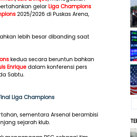
pertahankan gelar
Liga Champions
mpions
2025/2026 di Puskas Arena,
bahkan lebih besar dibanding saat
ons
kedua secara beruntun bahkan
uis Enrique
dalam konferensi pers
ada Sabtu.
 Final Liga Champions
rtahan, sementara Arsenal berambisi
TE
jang sejarah klub.