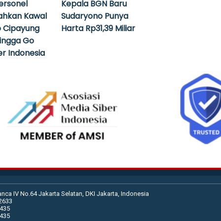
ersonel
Kepala BGN Baru
ahkan Kawal
Sudaryono Punya
 Cipayung
Harta Rp31,39 Miliar
hingga Go
r Indonesia
anca IV No.64 Jakarta Selatan, DKI Jakarta, Indonesia
02633
2435
2435