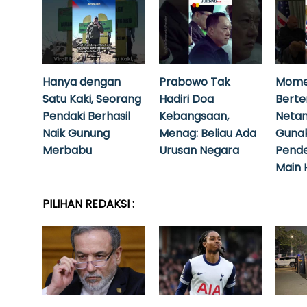
Hanya dengan
Prabowo Tak
Mome
Satu Kaki, Seorang
Hadiri Doa
Bert
Pendaki Berhasil
Kebangsaan,
Neta
Naik Gunung
Menag: Beliau Ada
Guna
Merbabu
Urusan Negara
Pende
Main 
PILIHAN REDAKSI :