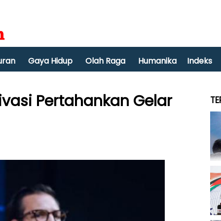
uran
Gaya Hidup
Olah Raga
Humanika
Indeks
ivasi Pertahankan Gelar
TE