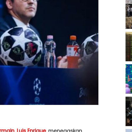
ermain
,
Luis Enrique
, menegaskan