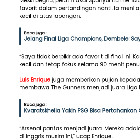
Meski begitu, pelatih asal Spanyol itu me
favorit dalam pertandingan nanti. Ia menilai
kecil di atas lapangan.
Baca juga :
Jelang Final Liga Champions, Dembele: Say
“Saya tidak berpikir ada favorit di final ini
kecil dan tetap fokus selama 90 menit penu
Luis Enrique
juga memberikan pujian kepada 
membawa The Gunners menjadi juara Liga In
Baca juga :
Kvaratskhelia Yakin PSG Bisa Pertahankan
“Arsenal pantas menjadi juara. Mereka adala
di Inggris musim ini,” ucap Enrique.