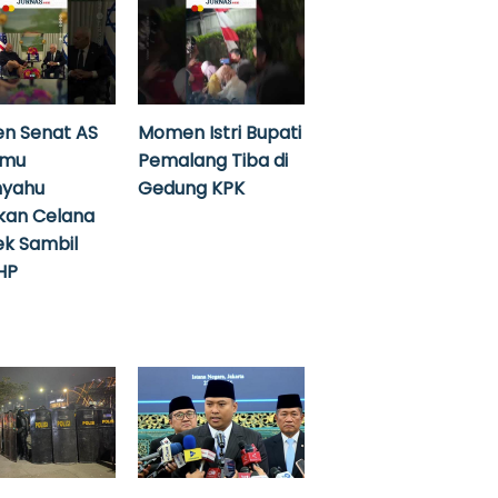
n Senat AS
Momen Istri Bupati
emu
Pemalang Tiba di
nyahu
Gedung KPK
kan Celana
k Sambil
HP