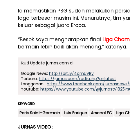
Ia memastikan PSG sudah melakukan pers
laga terbesar musim ini. Menurutnya, tim 
keluar sebagai juara Eropa.
“Besok saya mengharapkan final
Liga Cham
bermain lebih baik akan menang,” katanya.
Ikuti Update jurnas.com di
Google News:
http://bit.ly/4omUVRy
Terbaru:
https://jurnas.com/redir.php?p=latest
Langganan :
https://www.facebook.com/jurnasnews/
Youtube:
https://www.youtube.com/@jurnastv1825?s
KEYWORD :
Paris Saint-Germain
Luis Enrique
Arsenal FC
Liga C
JURNAS VIDEO :