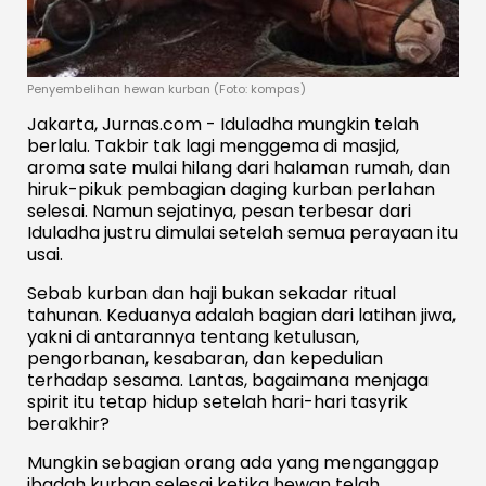
Penyembelihan hewan kurban (Foto: kompas)
Jakarta, Jurnas.com -
Iduladha mungkin telah
berlalu. Takbir tak lagi menggema di masjid,
aroma sate mulai hilang dari halaman rumah, dan
hiruk-pikuk pembagian daging kurban perlahan
selesai. Namun sejatinya, pesan terbesar dari
Iduladha justru dimulai setelah semua perayaan itu
usai.
Sebab kurban dan haji bukan sekadar ritual
tahunan. Keduanya adalah bagian dari latihan jiwa,
yakni di antarannya tentang ketulusan,
pengorbanan, kesabaran, dan kepedulian
terhadap sesama. Lantas, bagaimana menjaga
spirit itu tetap hidup setelah hari-hari tasyrik
berakhir?
Mungkin sebagian orang ada yang menganggap
ibadah kurban selesai ketika hewan telah