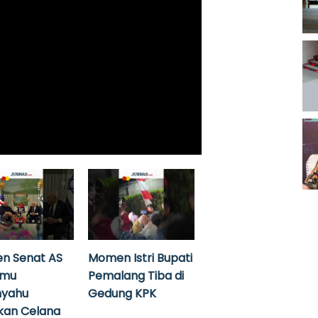
n Senat AS
Momen Istri Bupati
emu
Pemalang Tiba di
nyahu
Gedung KPK
kan Celana