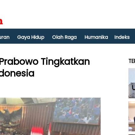
uran
Gaya Hidup
Olah Raga
Humanika
Indeks
 Prabowo Tingkatkan
TE
ndonesia