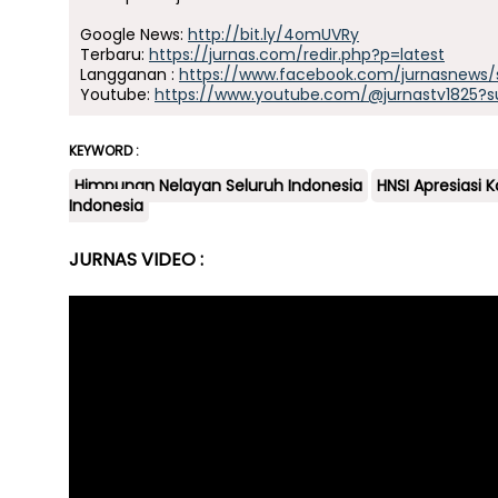
Google News:
http://bit.ly/4omUVRy
Terbaru:
https://jurnas.com/redir.php?p=latest
Langganan :
https://www.facebook.com/jurnasnews/
Youtube:
https://www.youtube.com/@jurnastv1825?s
KEYWORD :
Himpunan Nelayan Seluruh Indonesia
HNSI Apresiasi
Indonesia
JURNAS VIDEO :