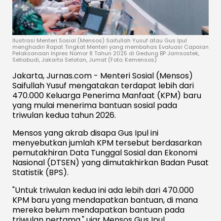
Ilustrasi Menteri Sosial (Mensos) Saifullah Yusuf atau Gus Ipul
menghadiri Rapat Tingkat Menteri yang membahas Evaluasi Capaian
Pelaksanaan Inpres Nomor 8 Tahun 2025 di Gedung BP Jamsostek,
Setiabudi, Jakarta Selatan, Jumat (Foto: Kemensos)
Jakarta, Jurnas.com - Menteri Sosial (Mensos)
Saifullah Yusuf mengatakan terdapat lebih dari
470.000 Keluarga Penerima Manfaat (KPM) baru
yang mulai menerima bantuan sosial pada
triwulan kedua tahun 2026.
Mensos yang akrab disapa Gus Ipul ini
menyebutkan jumlah KPM tersebut berdasarkan
pemutakhiran Data Tunggal Sosial dan Ekonomi
Nasional (DTSEN) yang dimutakhirkan Badan Pusat
Statistik (BPS).
"Untuk triwulan kedua ini ada lebih dari 470.000
KPM baru yang mendapatkan bantuan, di mana
mereka belum mendapatkan bantuan pada
triwulan pertama," ujar Mensos Gus Ipul.