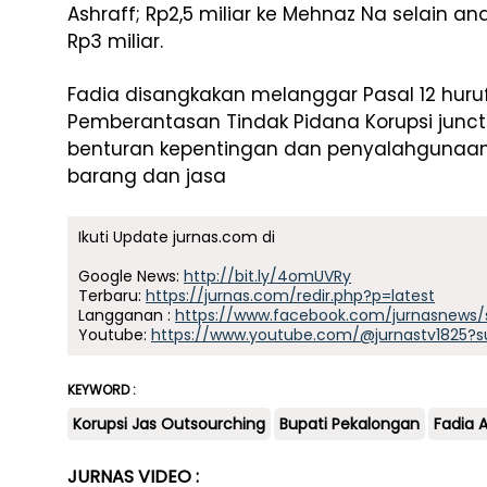
Ashraff; Rp2,5 miliar ke Mehnaz Na selain a
Rp3 miliar.
Fadia disangkakan melanggar Pasal 12 huru
Pemberantasan Tindak Pidana Korupsi juncto 
benturan kepentingan dan penyalahguna
barang dan jasa
Ikuti Update jurnas.com di
Google News:
http://bit.ly/4omUVRy
Terbaru:
https://jurnas.com/redir.php?p=latest
Langganan :
https://www.facebook.com/jurnasnews/
Youtube:
https://www.youtube.com/@jurnastv1825?s
KEYWORD :
Korupsi Jas Outsourching
Bupati Pekalongan
Fadia A
JURNAS VIDEO :