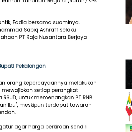
di Rumah Tahanan Negara (Rutan) KPK
ntik, Fadia bersama suaminya,
ammad Sabiq Ashraff selaku
ahaan PT Raja Nusantara Berjaya
 Bupati Pekalongan
dan orang kepercayaannya melakukan
a mewajibkan setiap perangkat
gga RSUD, untuk memenangkan PT RNB
an Ibu", meskipun terdapat tawaran
endah.
atur agar harga perkiraan sendiri