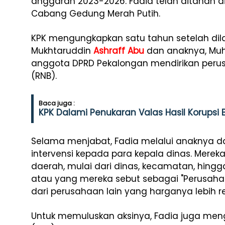
anggaran 2023-2026. Fadia telah ditahan 
Cabang Gedung Merah Putih.
KPK mengungkapkan satu tahun setelah dila
Mukhtaruddin
Ashraff Abu
dan anaknya, Muh
anggota DPRD Pekalongan mendirikan perus
(RNB).
Baca juga :
KPK Dalami Penukaran Valas Hasil Korupsi
Selama menjabat, Fadia melalui anaknya 
intervensi kepada para kepala dinas. Merek
daerah, mulai dari dinas, kecamatan, hin
atau yang mereka sebut sebagai "Perusaha
dari perusahaan lain yang harganya lebih r
Untuk memuluskan aksinya, Fadia juga meng