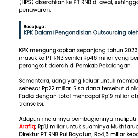
(HPS) diserahkan ke PT RNB di awal, sehing
penawaran.
Baca juga :
KPK Dalami Pengondisian Outsourcing oleh
KPK mengungkapkan sepanjang tahun 2023 h
masuk ke PT RNB senilai Rp46 miliar yang b
perangkat daerah di Pemkab Pekalongan.
Sementara, uang yang keluar untuk membay
sebesar Rp22 miliar. Sisa dana tersebut din
Fadia dengan total mencapai Rp19 miliar ata
transaksi.
Adapun rinciannya pembagiannya meliputi s
Arafiq
; Rp1,1 miliar untuk suaminya Mukhtar
Direktur PT RNB Rul Bayatun; Rp4,6 miliar