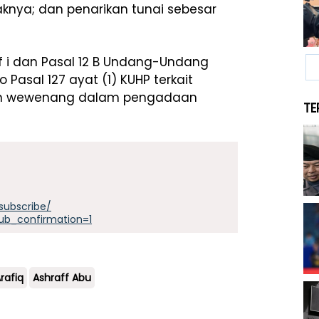
naknya; dan penarikan tunai sebesar
f i dan Pasal 12 B Undang-Undang
Pasal 127 ayat (1) KUHP terkait
an wewenang dalam pengadaan
TE
subscribe/
ub_confirmation=1
rafiq
Ashraff Abu