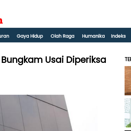
uran
Gaya Hidup
Olah Raga
Humanika
Indeks
 Bungkam Usai Diperiksa
TE