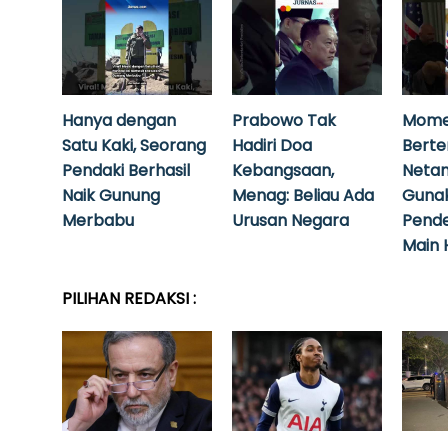
Hanya dengan
Prabowo Tak
Mome
Satu Kaki, Seorang
Hadiri Doa
Bert
Pendaki Berhasil
Kebangsaan,
Neta
Naik Gunung
Menag: Beliau Ada
Guna
Merbabu
Urusan Negara
Pende
Main 
PILIHAN REDAKSI :