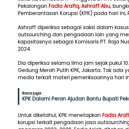
Pekalongan
Fadia Arafiq
,
Ashraff Abu
, bungk
Pemberantasan Korupsi (KPK) pada hari ini, R
Ashraff diperiksa sebagai saksi dalam kas
outsourching dan pengadaan lain yang menje
kapasitasnya sebagai Komisaris PT. Raja Nu
2024.
Dia diperiksa selama lima jam sejak pukul 10
Gedung Merah Putih KPK, Jakarta. Tak ada
media terkait materi pemeriksaannya hari in
Baca juga :
KPK Dalami Peran Ajudan Bantu Bupati Pek
Untuk diketahui, KPK menetapkan
Fadia Araf
korupsi terkait pengadaan jasa outsourchi