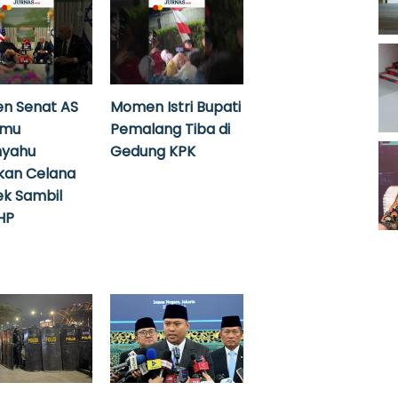
n Senat AS
Momen Istri Bupati
emu
Pemalang Tiba di
nyahu
Gedung KPK
kan Celana
k Sambil
HP