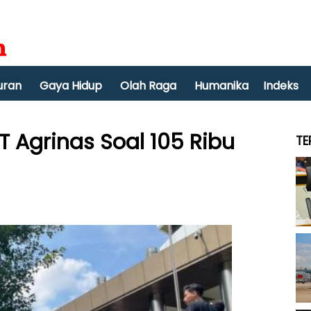
uran
Gaya Hidup
Olah Raga
Humanika
Indeks
T Agrinas Soal 105 Ribu
TE