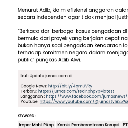
Menurut Adib, klaim efisiensi anggaran dalam
secara independen agar tidak menjadi justif
“Berkaca dari berbagai kasus pengadaan di
bermula dari proyek yang berjalan cepat na
bukan hanya soal pengadaan kendaraan logis
terhadap komitmen negara dalam menjaga 
publik,” pungkas Adib Alwi.
Ikuti Update jurnas.com di
Google News:
http://bit.ly/4omUVRy
Terbaru:
https://jurnas.com/redir.php?p=latest
Langganan :
https://www.facebook.com/jurnasnews/
Youtube:
https://www.youtube.com/@jurnastv1825?s
KEYWORD :
Impor Mobil Pikap
Komisi Pemberantasan Korupsi
PT