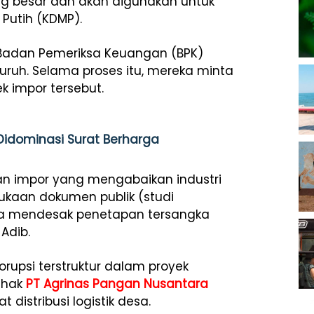
g besar dan akan digunakan untuk
Putih (KDMP).
 Badan Pemeriksa Keuangan (BPK)
uruh. Selama proses itu, mereka minta
 impor tersebut.
 Didominasi Surat Berharga
kan impor yang mengabaikan industri
ukaan dokumen publik (studi
rta mendesak penetapan tersangka
Adib.
rupsi terstruktur dalam proyek
pihak
PT Agrinas Pangan Nusantara
istribusi logistik desa.