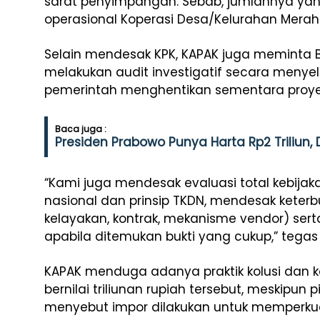
sarat penyimpangan. Sebab, jumlahnya yan
operasional Koperasi Desa/Kelurahan Merah 
Selain mendesak KPK, KAPAK juga meminta
melakukan audit investigatif secara menyel
pemerintah menghentikan sementara proyek
Baca juga :
Presiden Prabowo Punya Harta Rp2 Triliun,
“Kami juga mendesak evaluasi total kebija
nasional dan prinsip TKDN, mendesak keterb
kelayakan, kontrak, mekanisme vendor) se
apabila ditemukan bukti yang cukup,” tegas 
KAPAK menduga adanya praktik kolusi dan ko
bernilai triliunan rupiah tersebut, meskipun 
menyebut impor dilakukan untuk memperkuat d