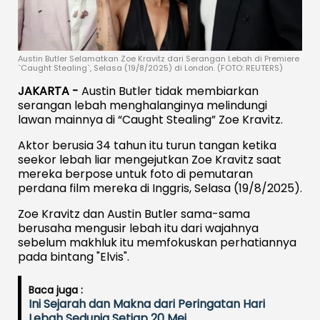
Austin Butler Selamatkan Zoe Kravitz dari Serangan Lebah di Premiere
`Caught Stealing`, Selasa (19/8/2025) di London. (FOTO: REUTERS)
JAKARTA -
Austin Butler tidak membiarkan
serangan lebah menghalanginya melindungi
lawan mainnya di “Caught Stealing” Zoe Kravitz.
Aktor berusia 34 tahun itu turun tangan ketika
seekor lebah liar mengejutkan Zoe Kravitz saat
mereka berpose untuk foto di pemutaran
perdana film mereka di Inggris, Selasa (19/8/2025).
Zoe Kravitz dan Austin Butler sama-sama
berusaha mengusir lebah itu dari wajahnya
sebelum makhluk itu memfokuskan perhatiannya
pada bintang "Elvis".
Baca juga :
Ini Sejarah dan Makna dari Peringatan Hari
Lebah Sedunia Setiap 20 Mei