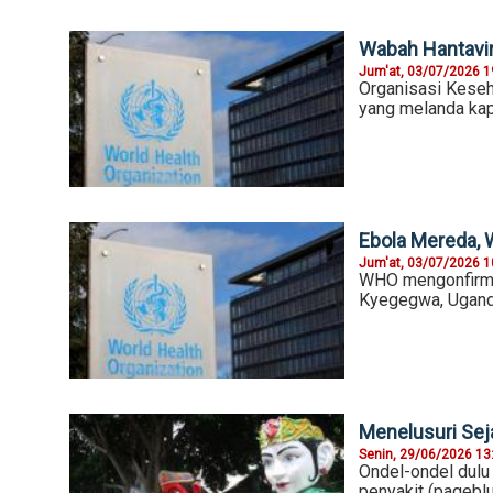
Wabah Hantavir
Jum'at, 03/07/2026 1
Organisasi Keseh
yang melanda kap
Ebola Mereda,
Jum'at, 03/07/2026 1
WHO mengonfirmas
Kyegegwa, Ugand
Menelusuri Sej
Senin, 29/06/2026 13
Ondel-ondel dulu
penyakit (pageblu