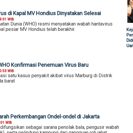
us di Kapal MV Hondius Dinyatakan Selesai
9:01 WIB
atan Dunia (WHO) resmi menyatakan wabah hantavirus
al pesiar MV Hondius telah berakhir.
Kej
Per
Did
Ua
 WHO Konfirmasi Penemuan Virus Baru
0:53 WIB
i satu kasus penyakit akibat virus Marburg di Distrik
a barat
arah Perkembangan Ondel-ondel di Jakarta
:01 WIB
 difungsikan sebagai sarana penolak bala, pengusir wabah
k), serta pelindung kampung dari gangguan roh jahat