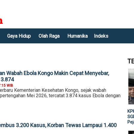
Gaya Hidup
Olah Raga
Humanika
Indeks
T
an Wabah Ebola Kongo Makin Cepat Menyebar,
3.874
7:15 WIB
terbaru Kementerian Kesehatan Kongo, sejak wabah
ertengahan Mei 2026, tercatat 3.874 kasus Ebola dengan
KPK
SGD
Pe
embus 3.200 Kasus, Korban Tewas Lampaui 1.400