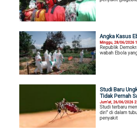
Angka Kasus Eb
Minggu, 28/06/2026 
Republik Demokra
wabah Ebola yang
Studi Baru Un
Tidak Pernah Sa
Jum'at, 26/06/2026 2
Studi terbaru me
diri" di dalam tu
penyakit