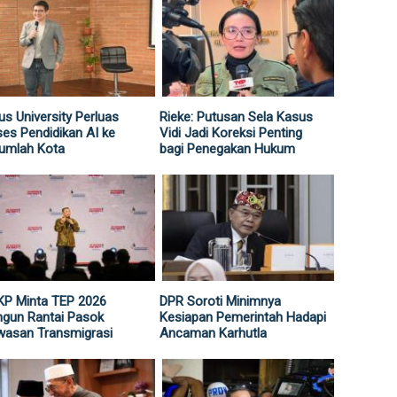
us University Perluas
Rieke: Putusan Sela Kasus
es Pendidikan AI ke
Vidi Jadi Koreksi Penting
umlah Kota
bagi Penegakan Hukum
KP Minta TEP 2026
DPR Soroti Minimnya
gun Rantai Pasok
Kesiapan Pemerintah Hadapi
wasan Transmigrasi
Ancaman Karhutla