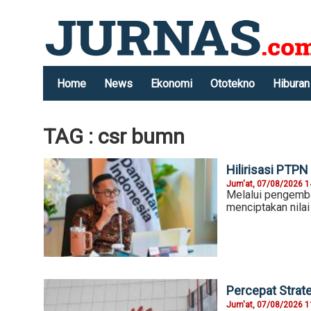
Home
News
Ekonomi
Ototekno
Hiburan
TAG : csr bumn
Hilirisasi PTPN
Jum'at, 07/08/2026 1
Melalui pengemb
menciptakan nila
Percepat Strat
Jum'at, 07/08/2026 1