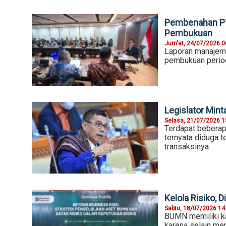
Pembenahan PT
Pembukuan
Jum'at, 24/07/2026 0
Laporan manajeme
pembukuan period
Legislator Min
Selasa, 21/07/2026 1
Terdapat beberap
ternyata diduga 
transaksinya.
Kelola Risiko,
Sabtu, 18/07/2026 14
BUMN memiliki ka
karena selain me