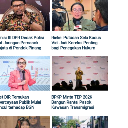
isi III DPR Desak Polisi
Rieke: Putusan Sela Kasus
ut Jaringan Pemasok
Vidi Jadi Koreksi Penting
jata di Pondok Pinang
bagi Penegakan Hukum
et DIR Temukan
BPKP Minta TEP 2026
ercayaan Publik Mulai
Bangun Rantai Pasok
ncul terhadap BGN
Kawasan Transmigrasi