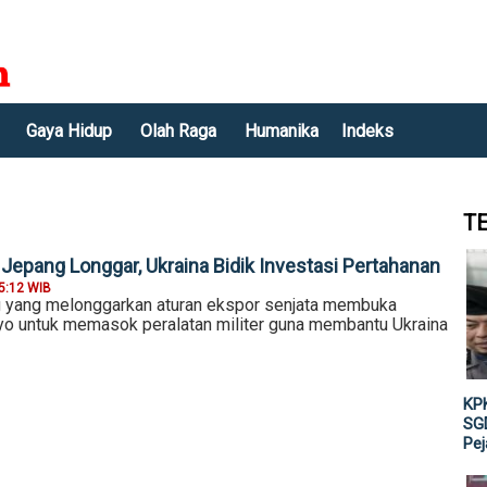
Gaya Hidup
Olah Raga
Humanika
Indeks
T
Jepang Longgar, Ukraina Bidik Investasi Pertahanan
5:12 WIB
 yang melonggarkan aturan ekspor senjata membuka
yo untuk memasok peralatan militer guna membantu Ukraina
KPK
SGD
Pe