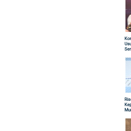
Kom
Us
Sen
Ris
Kep
Mu