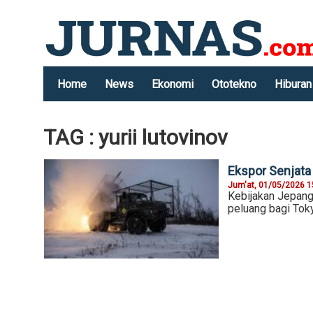
Home
News
Ekonomi
Ototekno
Hiburan
TAG : yurii lutovinov
Ekspor Senjata 
Jum'at, 01/05/2026 1
Kebijakan Jepang
peluang bagi Tok