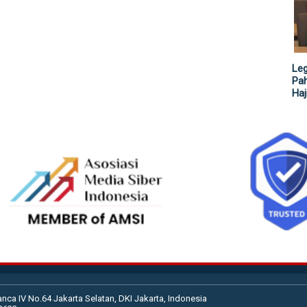
Leg
Pah
Haj
anca IV No.64 Jakarta Selatan, DKI Jakarta, Indonesia