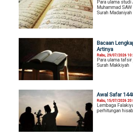
Para ulama studi
Muhammad SAW ke 
Surah Madaniyah
Bacaan Lengkap 
Artinya
Rabu, 29/07/2026 10
Para ulama tafsi
Surah Makkiyah
Awal Safar 1448
Rabu, 15/07/2026 20
Lembaga Falakiya
perhitungan hisab