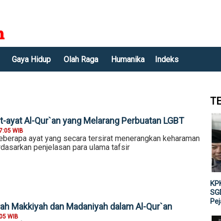
Gaya Hidup
Olah Raga
Humanika
Indeks
T
t-ayat Al-Qur`an yang Melarang Perbuatan LGBT
7:05 WIB
eberapa ayat yang secara tersirat menerangkan keharaman
dasarkan penjelasan para ulama tafsir
KPK
SGD
Pe
rah Makkiyah dan Madaniyah dalam Al-Qur`an
:05 WIB