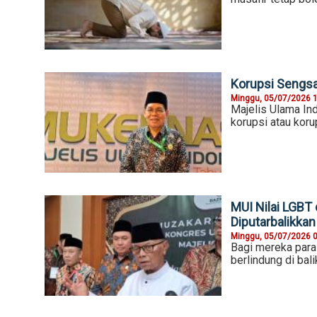
Korupsi Sengsa
Minggu, 05/07/2026 
Majelis Ulama In
korupsi atau koru
MUI Nilai LGBT
Diputarbalikkan
Minggu, 05/07/2026 
Bagi mereka par
berlindung di bal