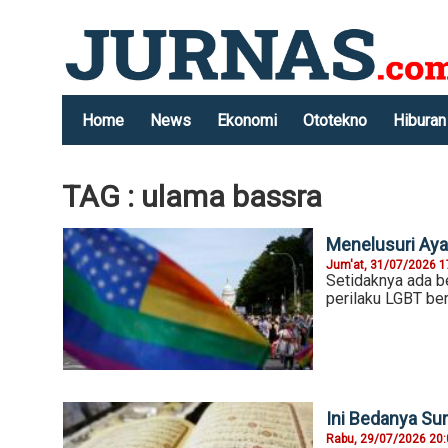
Home
News
Ekonomi
Ototekno
Hiburan
TAG : ulama bassra
Menelusuri Aya
Jum'at, 31/07/2026 1
Setidaknya ada b
perilaku LGBT ber
Ini Bedanya Su
Rabu, 29/07/2026 20