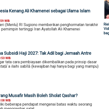
nesia Kenang Ali Khamenei sebagai Ulama Islam
:59 WIB
Rie
eri (Menlu) RI Sugiono memberikan penghormatan terakhir
Vid
pemimpin tertinggi Iran Ayatollah Ali Khamenei
ba
a Subsidi Haji 2027: Tak Adil bagi Jemaah Antre
3:53 WIB
r tata cara pembiayaan dikembalikan pada prinsip dasar
staṭā`a ilaihi sabīlā (kewajiban haji hanya bagi yang mampu)
ang Musafir Masih Boleh Sholat Qashar?
8:08 WIB
iki beberapa pendapat mengenai batas waktu seorang
leh mengqashar salat.