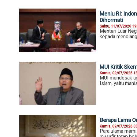
Menlu RI: Indo
Dihormati
Sabtu, 11/07/2026 19
Menteri Luar Neg
kepada mendiang 
MUI Kritik Skem
Kamis, 09/07/2026 1
MUI mendesak aga
Islam, yaitu mani
Berapa Lama Or
Kamis, 09/07/2026 0
Para ulama memil
musafir tetap bo