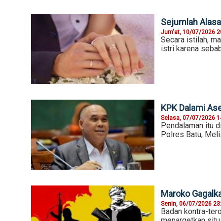
Sejumlah Alas
Jum'at, 10/07/2026 2
Secara istilah, m
istri karena seba
KPK Dalami Ase
Selasa, 07/07/2026 1
Pendalaman itu di
Polres Batu, Meli
Maroko Gagalka
Senin, 06/07/2026 23
Badan kontra-te
menargetkan situs