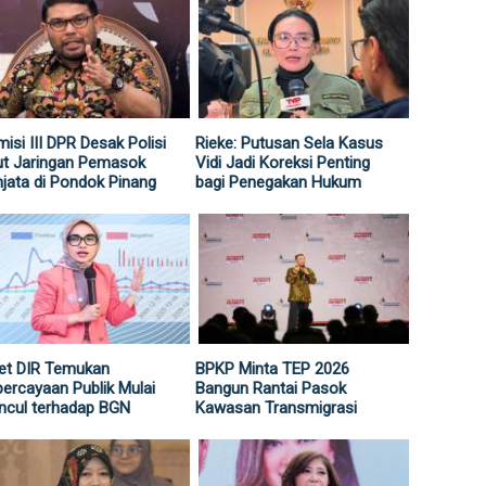
isi III DPR Desak Polisi
Rieke: Putusan Sela Kasus
ut Jaringan Pemasok
Vidi Jadi Koreksi Penting
jata di Pondok Pinang
bagi Penegakan Hukum
et DIR Temukan
BPKP Minta TEP 2026
ercayaan Publik Mulai
Bangun Rantai Pasok
ncul terhadap BGN
Kawasan Transmigrasi