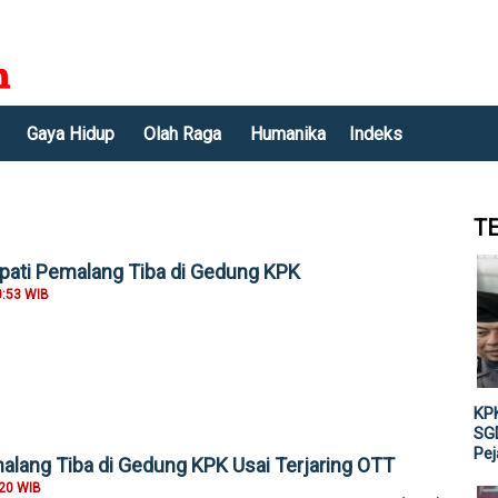
Gaya Hidup
Olah Raga
Humanika
Indeks
T
pati Pemalang Tiba di Gedung KPK
0:53 WIB
KPK
SGD
Pe
malang Tiba di Gedung KPK Usai Terjaring OTT
:20 WIB