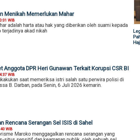
an Menikah Memerlukan Mahar
0:01 WIB
ahar adalah harta atau hak yang diberikan oleh suami kepada
b terjadinya akad nikah
Leg
Pah
Haj
t Anggota DPR Heri Gunawan Terkait Korupsi CSR BI
4:37 WIB
kakukan saat memeriksa istri salah satu perwira polisi di
ssa B. Darban, pada Senin, 6 Juli 2026 kemarin.
n Rencana Serangan Sel ISIS di Sahel
:40 WIB
rorisme Maroko menggagalkan rencana serangan yang
-situs sensitif dan keamanan publik, oleh sebuah sel