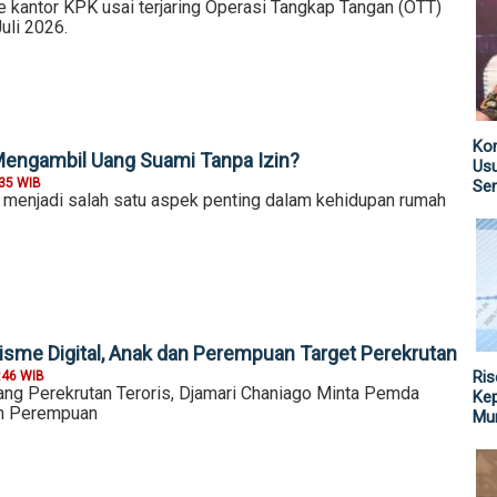
 kantor KPK usai terjaring Operasi Tangkap Tangan (OTT)
uli 2026.
Kom
 Mengambil Uang Suami Tanpa Izin?
Us
:35 WIB
Sen
 menjadi salah satu aspek penting dalam kehidupan rumah
sme Digital, Anak dan Perempuan Target Perekrutan
Ris
:46 WIB
dang Perekrutan Teroris, Djamari Chaniago Minta Pemda
Kep
an Perempuan
Mu