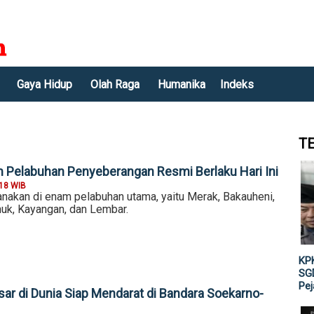
Gaya Hidup
Olah Raga
Humanika
Indeks
T
am Pelabuhan Penyeberangan Resmi Berlaku Hari Ini
:18 WIB
sanakan di enam pelabuhan utama, yaitu Merak, Bakauheni,
nuk, Kayangan, dan Lembar.
KPK
SGD
Pe
ar di Dunia Siap Mendarat di Bandara Soekarno-