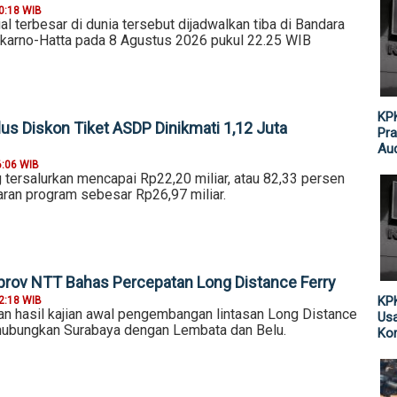
0:18 WIB
 terbesar di dunia tersebut dijadwalkan tiba di Bandara
ekarno-Hatta pada 8 Agustus 2026 pukul 22.25 WIB
KPK
us Diskon Tiket ASDP Dinikmati 1,12 Juta
Pra
Aud
6:06 WIB
g tersalurkan mencapai Rp22,20 miliar, atau 82,33 persen
aran program sebesar Rp26,97 miliar.
rov NTT Bahas Percepatan Long Distance Ferry
KPK
2:18 WIB
hasil kajian awal pengembangan lintasan Long Distance
Usa
hubungkan Surabaya dengan Lembata dan Belu.
Kor