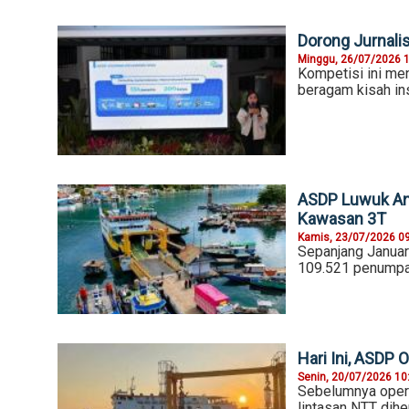
Dorong Jurnali
Minggu, 26/07/2026 
Kompetisi ini men
beragam kisah in
ASDP Luwuk And
Kawasan 3T
Kamis, 23/07/2026 0
Sepanjang Januar
109.521 penumpa
Hari Ini, ASDP
Senin, 20/07/2026 10
Sebelumnya opera
lintasan NTT dihe