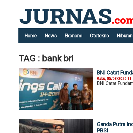
Home
News
Ekonomi
Ototekno
Hiburan
TAG : bank bri
BNI Catat Fund
Rabu, 05/08/2026 11
BNI Catat Fundam
Ganda Putra In
PBSI