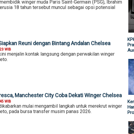
 membidik winger muda Paris Saint-Germain (PSG), Ibrahim
rusia 18 tahun tersebut muncul sebagai opsi potensial
KPK
iapkan Reuni dengan Bintang Andalan Chelsea
Pra
:23 WIB
Aud
kini menjalin kontak langsung dengan perwakilan winger
eto.
esca, Manchester City Coba Dekati Winger Chelsea
Ke
:45 WIB
dikabarkan mulai mengambil langkah untuk merekrut winger
Har
eto, pada bursa transfer musim panas 2026.
Pr