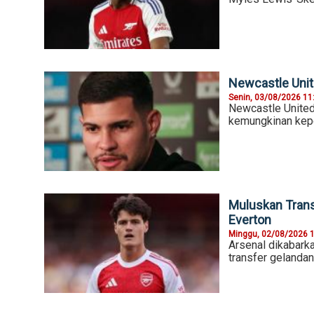
Newcastle Unit
Senin, 03/08/2026 11
Newcastle United
kemungkinan kepe
Muluskan Trans
Everton
Minggu, 02/08/2026 
Arsenal dikabarka
transfer gelanda