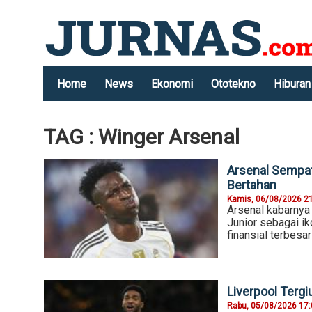
Home
News
Ekonomi
Ototekno
Hiburan
TAG : Winger Arsenal
Arsenal Sempat
Bertahan
Kamis, 06/08/2026 2
Arsenal kabarnya
Junior sebagai ik
finansial terbesar
Liverpool Terg
Rabu, 05/08/2026 17