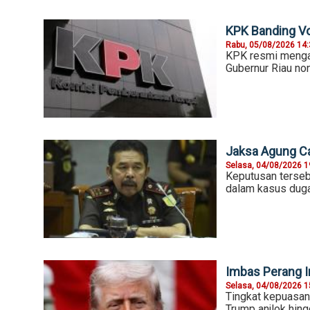
KPK Banding Vo
Rabu, 05/08/2026 14
KPK resmi mengaj
Gubernur Riau non
Jaksa Agung Ca
Selasa, 04/08/2026 1
Keputusan terseb
dalam kasus duga
Imbas Perang I
Selasa, 04/08/2026 1
Tingkat kepuasan 
Trump anjlok hin