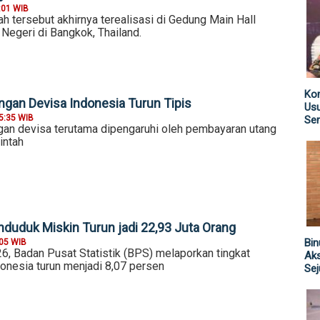
:01 WIB
h tersebut akhirnya terealisasi di Gedung Main Hall
Negeri di Bangkok, Thailand.
Kom
ngan Devisa Indonesia Turun Tipis
Us
5:35 WIB
Sen
an devisa terutama dipengaruhi oleh pembayaran utang
intah
nduduk Miskin Turun jadi 22,93 Juta Orang
Bin
:05 WIB
6, Badan Pusat Statistik (BPS) melaporkan tingkat
Aks
donesia turun menjadi 8,07 persen
Sej