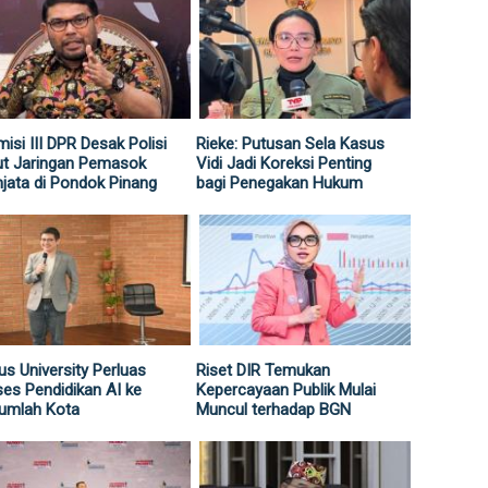
isi III DPR Desak Polisi
Rieke: Putusan Sela Kasus
ut Jaringan Pemasok
Vidi Jadi Koreksi Penting
jata di Pondok Pinang
bagi Penegakan Hukum
us University Perluas
Riset DIR Temukan
es Pendidikan AI ke
Kepercayaan Publik Mulai
umlah Kota
Muncul terhadap BGN