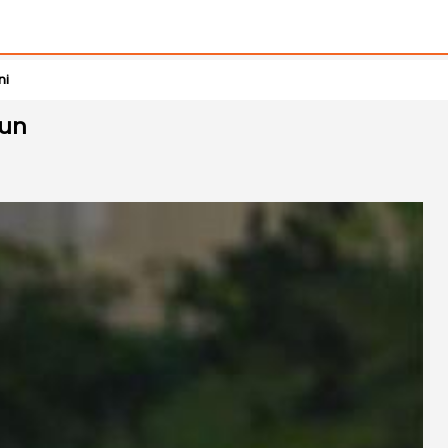
ni
aun