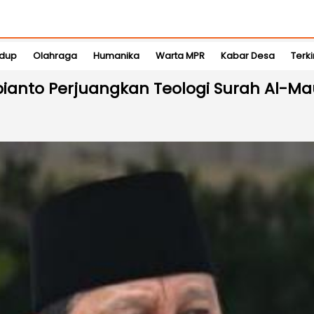
idup
Olahraga
Humanika
Warta MPR
Kabar Desa
Terki
ianto Perjuangkan Teologi Surah Al-M