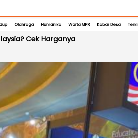
idup
Olahraga
Humanika
Warta MPR
Kabar Desa
Terki
laysia? Cek Harganya