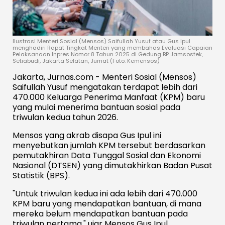
Ilustrasi Menteri Sosial (Mensos) Saifullah Yusuf atau Gus Ipul
menghadiri Rapat Tingkat Menteri yang membahas Evaluasi Capaian
Pelaksanaan Inpres Nomor 8 Tahun 2025 di Gedung BP Jamsostek,
Setiabudi, Jakarta Selatan, Jumat (Foto: Kemensos)
Jakarta, Jurnas.com - Menteri Sosial (Mensos)
Saifullah Yusuf mengatakan terdapat lebih dari
470.000 Keluarga Penerima Manfaat (KPM) baru
yang mulai menerima bantuan sosial pada
triwulan kedua tahun 2026.
Mensos yang akrab disapa Gus Ipul ini
menyebutkan jumlah KPM tersebut berdasarkan
pemutakhiran Data Tunggal Sosial dan Ekonomi
Nasional (DTSEN) yang dimutakhirkan Badan Pusat
Statistik (BPS).
"Untuk triwulan kedua ini ada lebih dari 470.000
KPM baru yang mendapatkan bantuan, di mana
mereka belum mendapatkan bantuan pada
triwulan pertama," ujar Mensos Gus Ipul.