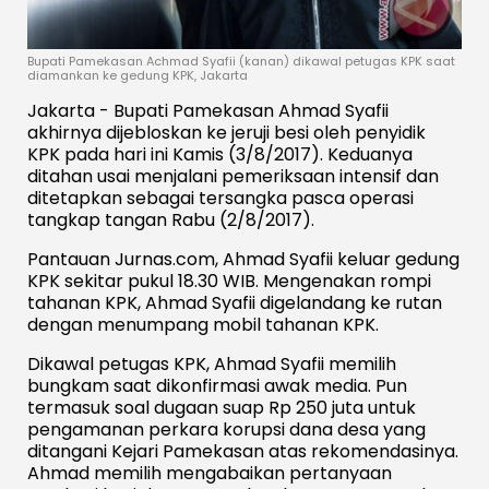
Bupati Pamekasan Achmad Syafii (kanan) dikawal petugas KPK saat
diamankan ke gedung KPK, Jakarta
Jakarta - Bupati Pamekasan Ahmad Syafii
akhirnya dijebloskan ke jeruji besi oleh penyidik
KPK pada hari ini Kamis (3/8/2017). Keduanya
ditahan usai menjalani pemeriksaan intensif dan
ditetapkan sebagai tersangka pasca operasi
tangkap tangan Rabu (2/8/2017).
Pantauan Jurnas.com, Ahmad Syafii keluar gedung
KPK sekitar pukul 18.30 WIB. Mengenakan rompi
tahanan KPK, Ahmad Syafii digelandang ke rutan
dengan menumpang mobil tahanan KPK.
Dikawal petugas KPK, Ahmad Syafii memilih
bungkam saat dikonfirmasi awak media. Pun
termasuk soal dugaan suap Rp 250 juta untuk
pengamanan perkara korupsi dana desa yang
ditangani Kejari Pamekasan atas rekomendasinya.
Ahmad memilih mengabaikan pertanyaan