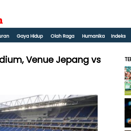
uran
Gaya Hidup
Olah Raga
Humanika
Indeks
tadium, Venue Jepang vs
TE