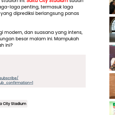
stadion ini.
Suita City Stadium
sudah
laga-laga penting, termasuk laga
 yang diprediksi berlangsung panas
gi modern, dan suasana yang intens,
arungan besar malam ini. Mampukah
 ini?
subscribe/
ub_confirmation=1
ta City Stadium