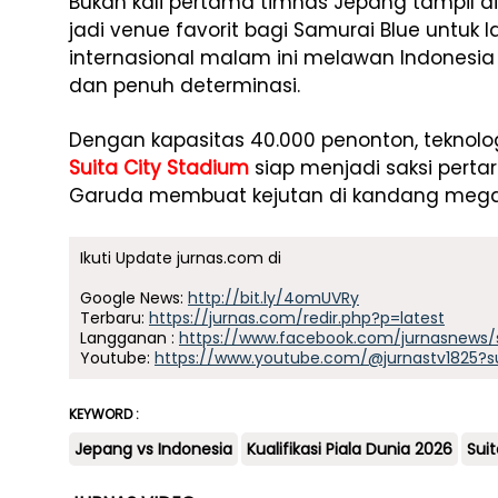
Bukan kali pertama timnas Jepang tampil di 
jadi venue favorit bagi Samurai Blue untuk 
internasional malam ini melawan Indonesia
dan penuh determinasi.
Dengan kapasitas 40.000 penonton, teknolo
Suita City Stadium
siap menjadi saksi pert
Garuda membuat kejutan di kandang megah
Ikuti Update jurnas.com di
Google News:
http://bit.ly/4omUVRy
Terbaru:
https://jurnas.com/redir.php?p=latest
Langganan :
https://www.facebook.com/jurnasnews/
Youtube:
https://www.youtube.com/@jurnastv1825?s
KEYWORD :
Jepang vs Indonesia
Kualifikasi Piala Dunia 2026
Sui