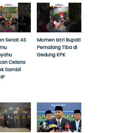
n Senat AS
Momen Istri Bupati
emu
Pemalang Tiba di
nyahu
Gedung KPK
kan Celana
k Sambil
HP