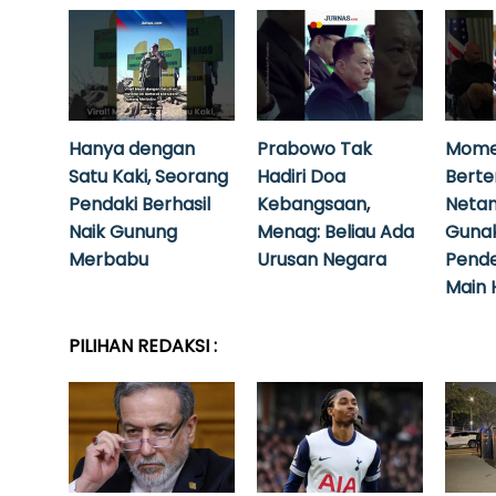
Hanya dengan
Prabowo Tak
Mome
Satu Kaki, Seorang
Hadiri Doa
Bert
Pendaki Berhasil
Kebangsaan,
Neta
Naik Gunung
Menag: Beliau Ada
Guna
Merbabu
Urusan Negara
Pende
Main 
PILIHAN REDAKSI :