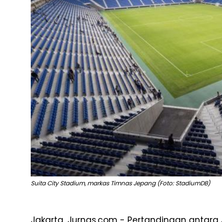
Suita City Stadium, markas Timnas Jepang (Foto: StadiumDB)
Jakarta, Jurnas.com - Pertandingan antara