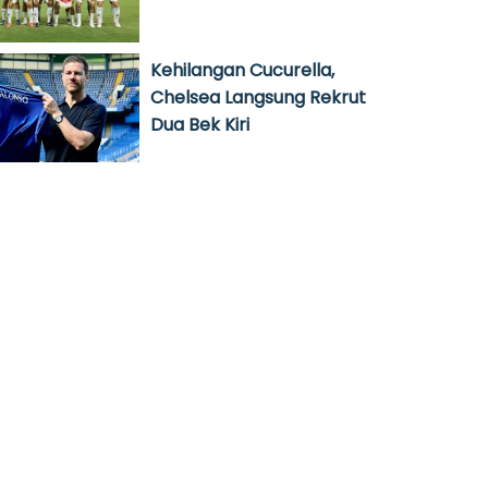
Kehilangan Cucurella,
Chelsea Langsung Rekrut
Dua Bek Kiri