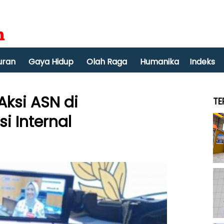
uran
Gaya Hidup
Olah Raga
Humanika
Indeks
Aksi ASN di
TE
i Internal