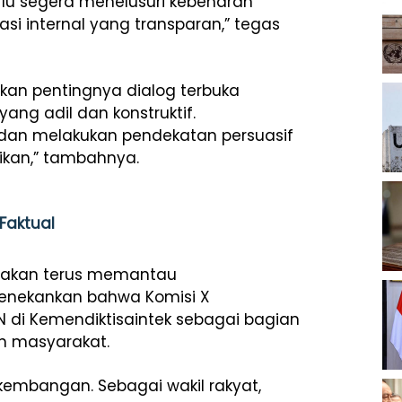
lu segera menelusuri kebenaran
si internal yang transparan,” tegas
atkan pentingnya dialog terbuka
ang adil dan konstruktif.
dan melakukan pendekatan persuasif
ikan,” tambahnya.
Faktual
 akan terus memantau
menekankan bahwa Komisi X
 di Kemendiktisaintek sebagai bagian
n masyarakat.
kembangan. Sebagai wakil rakyat,