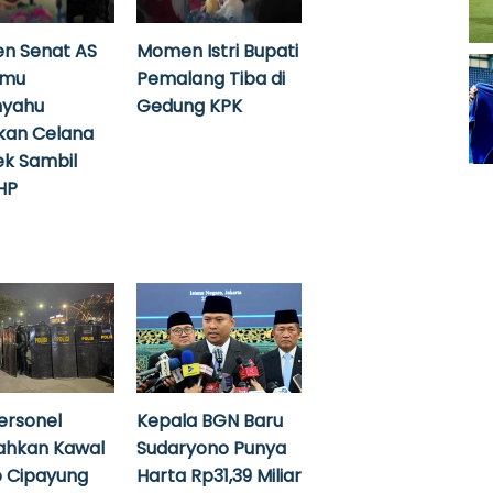
n Senat AS
Momen Istri Bupati
emu
Pemalang Tiba di
nyahu
Gedung KPK
kan Celana
k Sambil
HP
ersonel
Kepala BGN Baru
ahkan Kawal
Sudaryono Punya
 Cipayung
Harta Rp31,39 Miliar