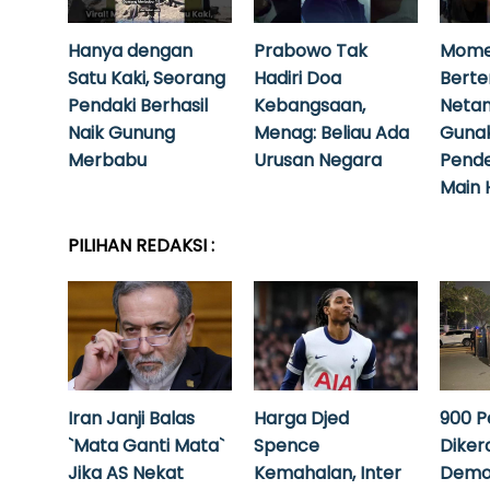
Hanya dengan
Prabowo Tak
Mome
Satu Kaki, Seorang
Hadiri Doa
Bert
Pendaki Berhasil
Kebangsaan,
Neta
Naik Gunung
Menag: Beliau Ada
Guna
Merbabu
Urusan Negara
Pende
Main 
PILIHAN REDAKSI :
Iran Janji Balas
Harga Djed
900 P
`Mata Ganti Mata`
Spence
Diker
Jika AS Nekat
Kemahalan, Inter
Demo