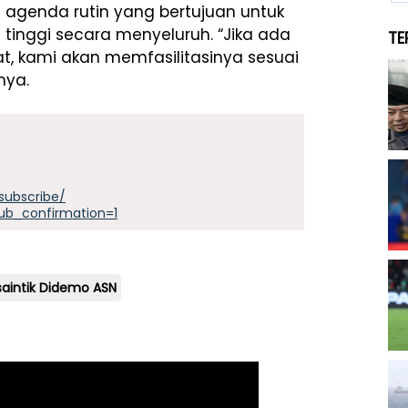
 agenda rutin yang bertujuan untuk
 tinggi secara menyeluruh. “Jika ada
TE
t, kami akan memfasilitasinya sesuai
nya.
subscribe/
ub_confirmation=1
saintik Didemo ASN