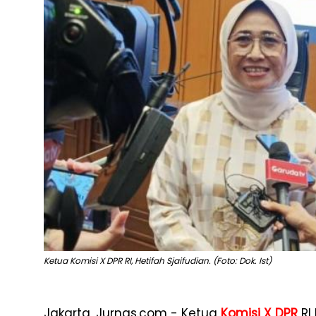
Ketua Komisi X DPR RI, Hetifah Sjaifudian. (Foto: Dok. Ist)
Jakarta, Jurnas.com - Ketua
Komisi X DPR
RI