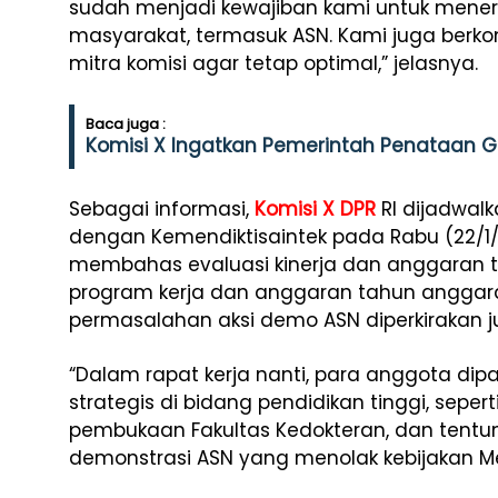
sudah menjadi kewajiban kami untuk mener
masyarakat, termasuk ASN. Kami juga berko
mitra komisi agar tetap optimal,” jelasnya.
Baca juga :
Komisi X Ingatkan Pemerintah Penataan 
Sebagai informasi,
Komisi X DPR
RI dijadwal
dengan Kemendiktisaintek pada Rabu (22/1/2
membahas evaluasi kinerja dan anggaran t
program kerja dan anggaran tahun anggara
permasalahan aksi demo ASN diperkirakan j
“Dalam rapat kerja nanti, para anggota di
strategis di bidang pendidikan tinggi, sep
pembukaan Fakultas Kedokteran, dan tentuny
demonstrasi ASN yang menolak kebijakan Mend