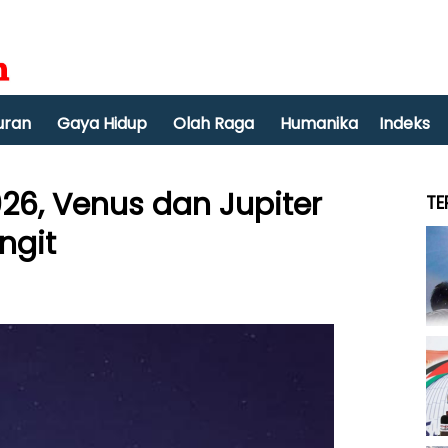
uran
Gaya Hidup
Olah Raga
Humanika
Indeks
26, Venus dan Jupiter
TE
ngit