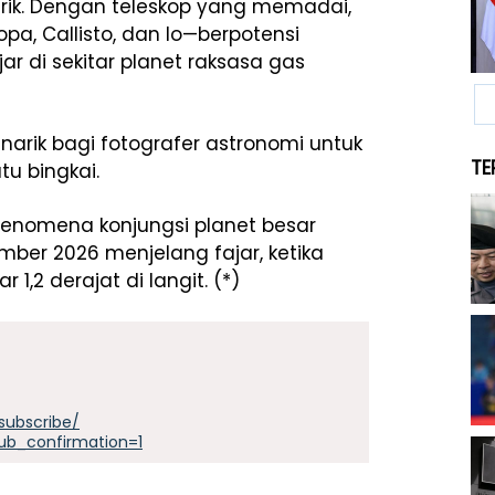
ik. Dengan teleskop yang memadai,
pa, Callisto, dan Io—berpotensi
jar di sekitar planet raksasa gas
rik bagi fotografer astronomi untuk
TE
u bingkai.
 fenomena konjungsi planet besar
mber 2026 menjelang fajar, ketika
1,2 derajat di langit. (*)
subscribe/
ub_confirmation=1