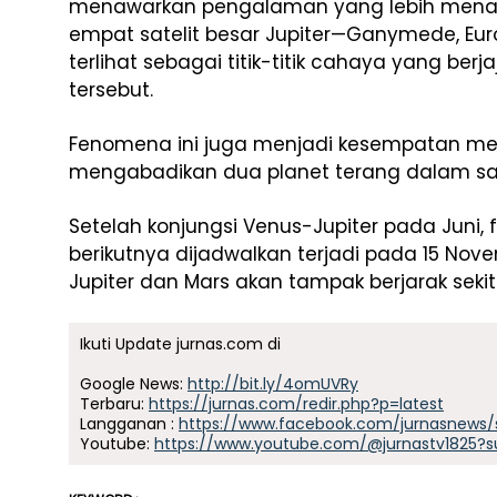
menawarkan pengalaman yang lebih menar
empat satelit besar Jupiter—Ganymede, Euro
terlihat sebagai titik-titik cahaya yang berja
tersebut.
Fenomena ini juga menjadi kesempatan mena
mengabadikan dua planet terang dalam sat
Setelah konjungsi Venus-Jupiter pada Juni,
berikutnya dijadwalkan terjadi pada 15 Nove
Jupiter dan Mars akan tampak berjarak sekitar 
Ikuti Update jurnas.com di
Google News:
http://bit.ly/4omUVRy
Terbaru:
https://jurnas.com/redir.php?p=latest
Langganan :
https://www.facebook.com/jurnasnews/
Youtube:
https://www.youtube.com/@jurnastv1825?s