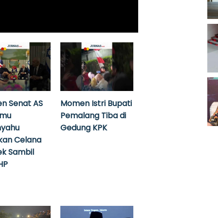
n Senat AS
Momen Istri Bupati
emu
Pemalang Tiba di
nyahu
Gedung KPK
kan Celana
k Sambil
HP