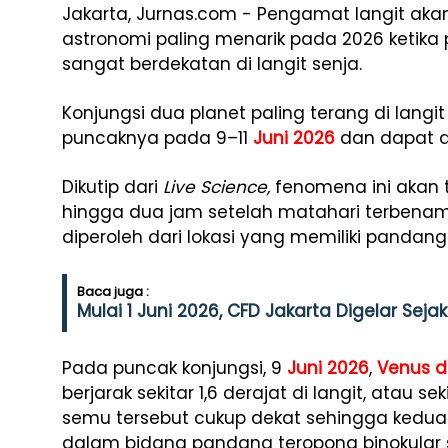
Jakarta, Jurnas.com - Pengamat langit aka
astronomi paling menarik pada 2026 ketika
sangat berdekatan di langit senja.
Konjungsi dua planet paling terang di lang
puncaknya pada 9–11
Juni 2026
dan dapat d
Dikutip dari
Live Science,
fenomena ini akan te
hingga dua jam setelah matahari terbenam
diperoleh dari lokasi yang memiliki pandan
Baca juga :
Mulai 1 Juni 2026, CFD Jakarta Digelar Seja
Pada puncak konjungsi, 9
Juni 2026
,
Venus d
berjarak sekitar 1,6 derajat di langit, atau se
semu tersebut cukup dekat sehingga kedua
dalam bidang pandang teropong binokular 