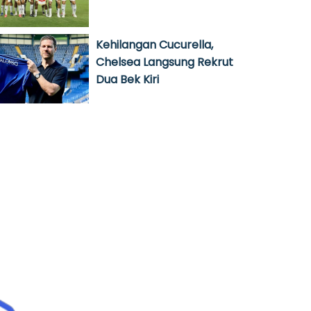
Kehilangan Cucurella,
Chelsea Langsung Rekrut
Dua Bek Kiri