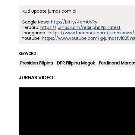
Ikuti Update jurnas.com di
Google News:
http://bit.ly/4omUVRy
Terbaru:
https://jurnas.com/redir.php?p=latest
Langganan :
https://www.facebook.com/jurnasnews/
Youtube:
https://www.youtube.com/@jurnastv1825?s
KEYWORD :
Presiden Filipina
DPR Filipina Mogok
Ferdinand Marco
JURNAS VIDEO :