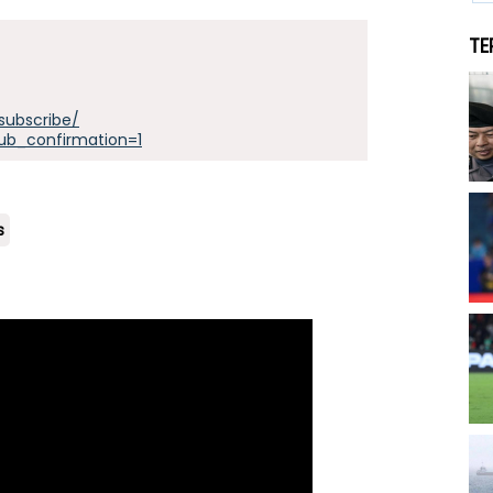
TE
subscribe/
ub_confirmation=1
s