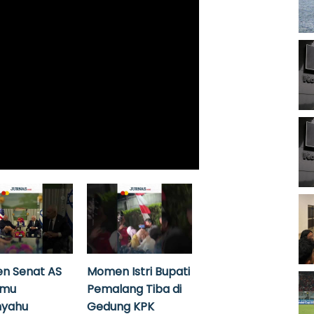
n Senat AS
Momen Istri Bupati
emu
Pemalang Tiba di
nyahu
Gedung KPK