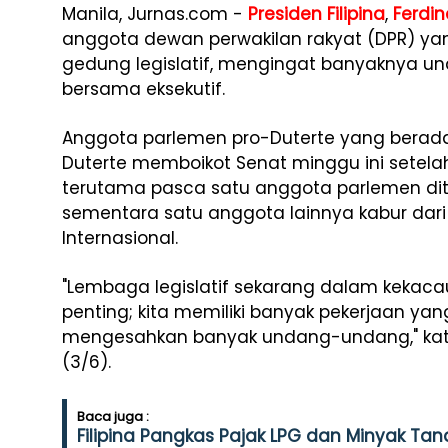
Manila, Jurnas.com -
Presiden Filipina
,
Ferdi
anggota dewan perwakilan rakyat (DPR) yan
gedung legislatif, mengingat banyaknya 
bersama eksekutif.
Anggota parlemen pro-Duterte yang berada 
Duterte memboikot Senat minggu ini setelah
terutama pasca satu anggota parlemen dit
sementara satu anggota lainnya kabur da
Internasional.
"Lembaga legislatif sekarang dalam kekacau
penting; kita memiliki banyak pekerjaan yang
mengesahkan banyak undang-undang," kata 
(3/6).
Baca juga :
Filipina Pangkas Pajak LPG dan Minyak Tan