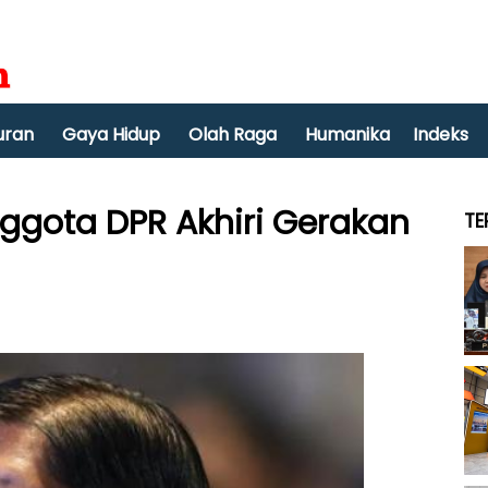
uran
Gaya Hidup
Olah Raga
Humanika
Indeks
nggota DPR Akhiri Gerakan
TE