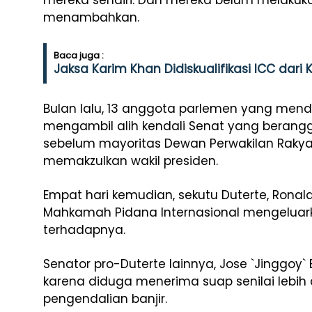
mereka sendiri. Dan mereka belum melakukan
menambahkan.
Baca juga :
Jaksa Karim Khan Didiskualifikasi ICC dari 
Bulan lalu, 13 anggota parlemen yang men
mengambil alih kendali Senat yang berangg
sebelum mayoritas Dewan Perwakilan Raky
memakzulkan wakil presiden.
Empat hari kemudian, sekutu Duterte, Ronald 
Mahkamah Pidana Internasional mengeluar
terhadapnya.
Senator pro-Duterte lainnya, Jose `Jinggoy`
karena diduga menerima suap senilai lebih d
pengendalian banjir.