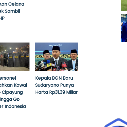
kan Celana
k Sambil
HP
ersonel
Kepala BGN Baru
ahkan Kawal
Sudaryono Punya
 Cipayung
Harta Rp31,39 Miliar
hingga Go
r Indonesia