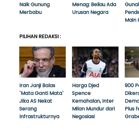
Naik Gunung
Menag: Beliau Ada
Guna
Merbabu
Urusan Negara
Pende
Main 
PILIHAN REDAKSI :
Iran Janji Balas
Harga Djed
900 P
`Mata Ganti Mata`
Spence
Diker
Jika AS Nekat
Kemahalan, Inter
Demo
Serang
Milan Mundur dari
Plus 
Infrastrukturnya
Negosiasi
Grabe