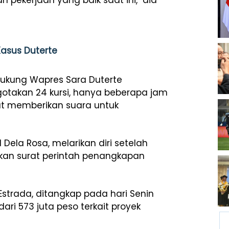
 pekerjaan yang baik saat ini," dia
Kasus Duterte
dukung Wapres Sara Duterte
otakan 24 kursi, hanya beberapa jam
at memberikan suara untuk
Dela Rosa, melarikan diri setelah
kan surat perintah penangkapan
 Estrada, ditangkap pada hari Senin
ari 573 juta peso terkait proyek