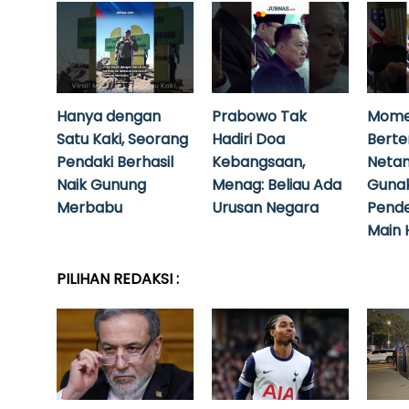
Hanya dengan
Prabowo Tak
Mome
Satu Kaki, Seorang
Hadiri Doa
Bert
Pendaki Berhasil
Kebangsaan,
Neta
Naik Gunung
Menag: Beliau Ada
Guna
Merbabu
Urusan Negara
Pende
Main 
PILIHAN REDAKSI :