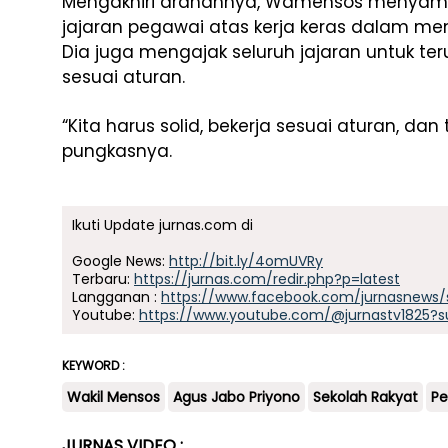
Mengakhiri arahannya, Wamensos menyampa
jajaran pegawai atas kerja keras dalam m
Dia juga mengajak seluruh jajaran untuk ter
sesuai aturan.
“Kita harus solid, bekerja sesuai aturan, da
pungkasnya.
Ikuti Update jurnas.com di
Google News:
http://bit.ly/4omUVRy
Terbaru:
https://jurnas.com/redir.php?p=latest
Langganan :
https://www.facebook.com/jurnasnews/
Youtube:
https://www.youtube.com/@jurnastv1825?s
KEYWORD :
Wakil Mensos
Agus Jabo Priyono
Sekolah Rakyat
Pe
JURNAS VIDEO :