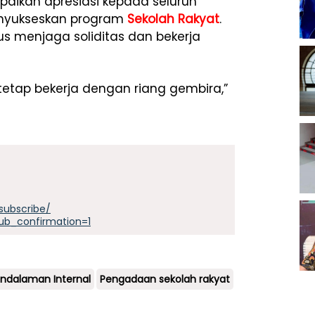
ikan apresiasi kepada seluruh
enyukseskan program
Sekolah Rakyat
.
us menjaga soliditas dan bekerja
n tetap bekerja dengan riang gembira,”
subscribe/
ub_confirmation=1
ndalaman Internal
Pengadaan sekolah rakyat