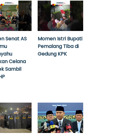
n Senat AS
Momen Istri Bupati
emu
Pemalang Tiba di
nyahu
Gedung KPK
kan Celana
k Sambil
HP