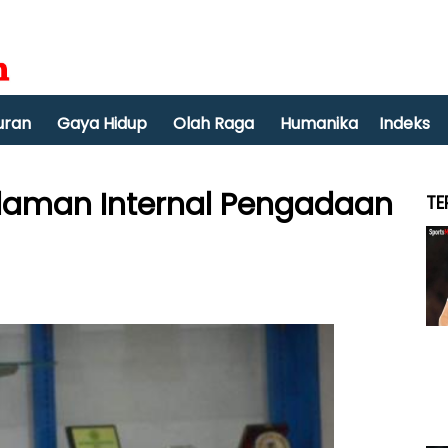
uran
Gaya Hidup
Olah Raga
Humanika
Indeks
aman Internal Pengadaan
TE