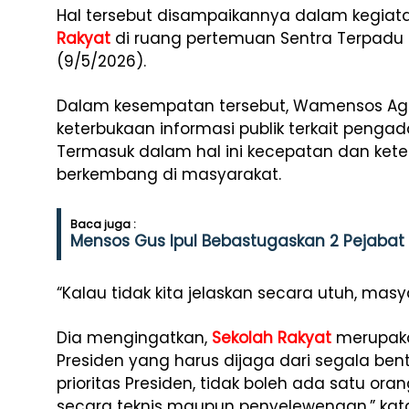
Hal tersebut disampaikannya dalam kegiata
Rakyat
di ruang pertemuan Sentra Terpadu P
(9/5/2026).
Dalam kesempatan tersebut, Wamensos Ag
keterbukaan informasi publik terkait peng
Termasuk dalam hal ini kecepatan dan ket
berkembang di masyarakat.
Baca juga :
Mensos Gus Ipul Bebastugaskan 2 Pejabat
“Kalau tidak kita jelaskan secara utuh, masy
Dia mengingatkan,
Sekolah Rakyat
merupakan
Presiden yang harus dijaga dari segala ben
prioritas Presiden, tidak boleh ada satu or
secara teknis maupun penyelewengan,” ka