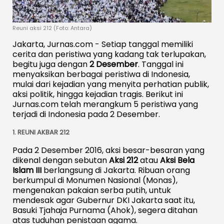
Reuni aksi 212 (Foto: Antara)
Jakarta, Jurnas.com - Setiap tanggal memiliki
cerita dan peristiwa yang kadang tak terlupakan,
begitu juga dengan
2 Desember
. Tanggal ini
menyaksikan berbagai peristiwa di Indonesia,
mulai dari kejadian yang menyita perhatian publik,
aksi politik, hingga kejadian tragis. Berikut ini
Jurnas.com telah merangkum 5 peristiwa yang
terjadi di Indonesia pada 2 Desember.
1.
REUNI AKBAR 212
Pada 2 Desember 2016, aksi besar-besaran yang
dikenal dengan sebutan
Aksi 212
atau
Aksi Bela
Islam III
berlangsung di Jakarta. Ribuan orang
berkumpul di Monumen Nasional (Monas),
mengenakan pakaian serba putih, untuk
mendesak agar Gubernur DKI Jakarta saat itu,
Basuki Tjahaja Purnama (Ahok), segera ditahan
atas tuduhan penistaan agama.