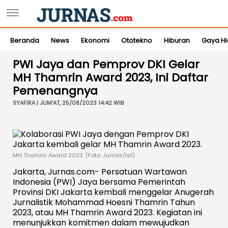
Beranda
News
Ekonomi
Ototekno
Hiburan
Gaya H
PWI Jaya dan Pemprov DKI Gelar
MH Thamrin Award 2023, Ini Daftar
Pemenangnya
SYAFIRA | JUM'AT, 25/08/2023 14:42 WIB
MH Thamrin Award 2023. (Foto: Jurnas/Ist).
Jakarta, Jurnas.com- Persatuan Wartawan
Indonesia (PWI) Jaya bersama Pemerintah
Provinsi DKI Jakarta kembali menggelar Anugerah
Jurnalistik Mohammad Hoesni Thamrin Tahun
2023, atau MH Thamrin Award 2023. Kegiatan ini
menunjukkan komitmen dalam mewujudkan