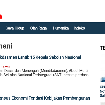
Gaya Hidup
Olah Raga
Humanika
Indeks
nani
T
kdasmen Lantik 15 Kepala Sekolah Nasional
1:15 WIB
an Dasar dan Menengah (Mendikdasmen), Abdul Mu`ti,
la Sekolah Nasional Terintegrasi (SNT) secara perdana
KPK
Not
Sal
 Sensus Ekonomi Fondasi Kebijakan Pembangunan