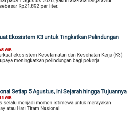
nal pada 1 Agustus 2026, yakni rata-rata harga avtur
 sebesar Rp21.892 per liter.
at Ekosistem K3 untuk Tingkatkan Pelindungan
:45 WIB
kuat ekosistem Keselamatan dan Kesehatan Kerja (K3)
 upaya meningkatkan pelindungan bagi pekerja.
onal Setiap 5 Agustus, Ini Sejarah hingga Tujuannya
:15 WIB
s selalu menjadi momen istimewa untuk merayakan
ay atau Hari Tiram Nasional.