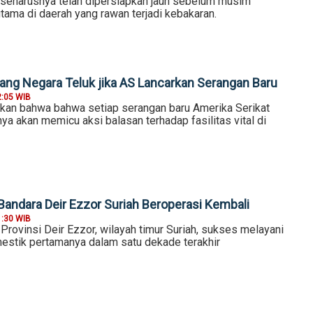
 seharusnya telah dipersiapkan jauh sebelum musim
utama di daerah yang rawan terjadi kebakaran.
ang Negara Teluk jika AS Lancarkan Serangan Baru
2:05 WIB
kan bahwa bahwa setiap serangan baru Amerika Serikat
ya akan memicu aksi balasan terhadap fasilitas vital di
Bandara Deir Ezzor Suriah Beroperasi Kembali
1:30 WIB
Provinsi Deir Ezzor, wilayah timur Suriah, sukses melayani
stik pertamanya dalam satu dekade terakhir