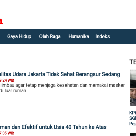
Gaya Hidup
Olah Raga
Humanika
Indeks
T
alitas Udara Jakarta Tidak Sehat Berangsur Sedang
9:24 WIB
iimbau agar tetap menjaga kesehatan dan memakai masker
di luar rumah.
KPK
SGD
Pe
Aman dan Efektif untuk Usia 40 Tahun ke Atas
7:05 WIB