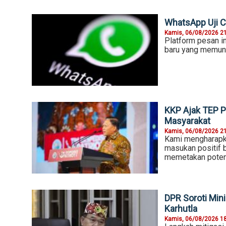
WhatsApp Uji Co
Kamis, 06/08/2026 2
Platform pesan i
baru yang memung
KKP Ajak TEP P
Masyarakat
Kamis, 06/08/2026 2
Kami mengharapk
masukan positif 
memetakan poten
DPR Soroti Mi
Karhutla
Kamis, 06/08/2026 1