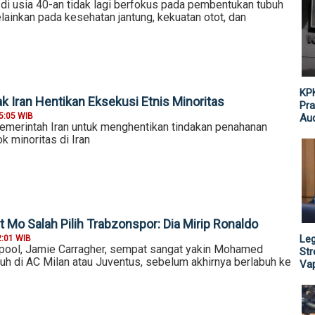
 di usia 40-an tidak lagi berfokus pada pembentukan tubuh
ainkan pada kesehatan jantung, kekuatan otot, dan
KPK
k Iran Hentikan Eksekusi Etnis Minoritas
Pra
5:05 WIB
Aud
erintah Iran untuk menghentikan tindakan penahanan
 minoritas di Iran
 Mo Salah Pilih Trabzonspor: Dia Mirip Ronaldo
Leg
2:01 WIB
pool, Jamie Carragher, sempat sangat yakin Mohamed
St
uh di AC Milan atau Juventus, sebelum akhirnya berlabuh ke
Vap