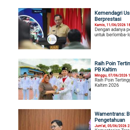
Kemendagri Usul
Berprestasi
Kamis, 11/06/2026 1
Dengan adanya pe
untuk berlomba-l
Raih Poin Tert
PB Kaltim
Minggu, 07/06/2026 
Raih Poin Tertin
Kaltim 2026
Wamentrans: B
Pengetahuan
Jum'at, 05/06/2026 2