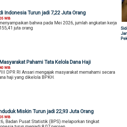
i Indonesia Turun jadi 7,22 Juta Orang
:05 WIB
y menyampaikan bahwa pada Mei 2026, jumlah angkatan kerja
155,41 juta orang
Sid
Jam
Pe
 Masyarakat Pahami Tata Kelola Dana Haji
:40 WIB
VIII DPR RI Ansari mengajak masyarakat memahami secara
dana haji yang dikelola BPKH.
nduduk Miskin Turun jadi 22,93 Juta Orang
:05 WIB
6, Badan Pusat Statistik (BPS) melaporkan tingkat
donesia turun menjadi 8,07 persen