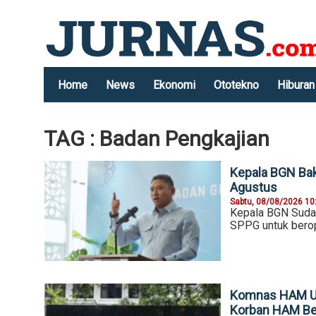
Home
News
Ekonomi
Ototekno
Hiburan
TAG : Badan Pengkajian
Kepala BGN Ba
Agustus
Sabtu, 08/08/2026 10
Kepala BGN Suda
SPPG untuk bero
Komnas HAM Us
Korban HAM Be