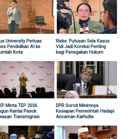
us University Perluas
Rieke: Putusan Sela Kasus
es Pendidikan AI ke
Vidi Jadi Koreksi Penting
umlah Kota
bagi Penegakan Hukum
KP Minta TEP 2026
DPR Soroti Minimnya
gun Rantai Pasok
Kesiapan Pemerintah Hadapi
wasan Transmigrasi
Ancaman Karhutla