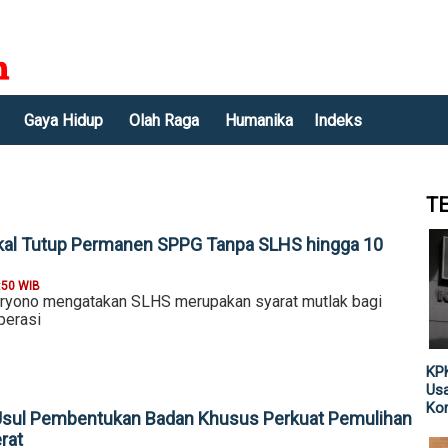
Gaya Hidup
Olah Raga
Humanika
Indeks
T
kal Tutup Permanen SPPG Tanpa SLHS hingga 10
:50 WIB
ryono mengatakan SLHS merupakan syarat mutlak bagi
perasi
KPK
Usa
Kor
ul Pembentukan Badan Khusus Perkuat Pemulihan
rat