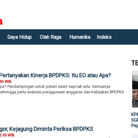
Gaya Hidup
Olah Raga
Humanika
Indeks
T
 Pertanyakan Kinerja BPDPKS: Itu EO atau Apa?
:30 WIB
apa? Pendampingan untuk petani sawit saja tak ada. Semuanya
, sehimgga perlu evaluasi penggunaan anggaran dan kebijakan BPDPKS
KPK
SGD
Pe
gor, Kejagung Diminta Periksa BPDPKS
5:30 WIB