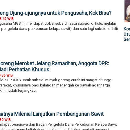
eng Ujung-ujungnya untuk Pengusaha, Kok Bisa?
8:49 WIB
usaha MGS ini mendapat dobel subsidi. Satu subsidi di hulu, melalui
engelola dana perkebusan kelapa sawit) dan satu lagi subsidi di hilir,
Kom
Us
Sen
Goreng Meroket Jelang Ramadhan, Anggota DPR:
Jadi Perhatian Khusus
0:36 WIB
lola BPDPKS untuk subsidi minyak goreng curah ini sangat ditunggu
arakat, khususnya bagi kalangan menengah ke bawah agar harga
in mudah terjangkau.
tnya Milenial Lanjutkan Pembangunan Sawit
:30 WIB
apat beasiswa dari Badan Pengelola Dana Perkebunan Kelapa Sawit
hasiswa yang kuliah dengan biaya sendiri bisa menjadi amanusi