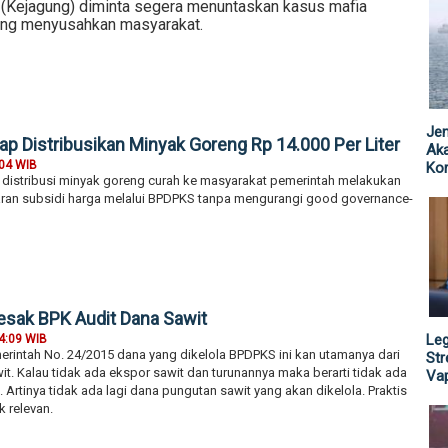
(Kejagung) diminta segera menuntaskan kasus mafia
ang menyusahkan masyarakat.
Jen
ap Distribusikan Minyak Goreng Rp 14.000 Per Liter
Ak
:04 WIB
Kor
istribusi minyak goreng curah ke masyarakat pemerintah melakukan
an subsidi harga melalui BPDPKS tanpa mengurangi good governance-
sak BPK Audit Dana Sawit
Leg
4:09 WIB
erintah No. 24/2015 dana yang dikelola BPDPKS ini kan utamanya dari
St
t. Kalau tidak ada ekspor sawit dan turunannya maka berarti tidak ada
Vap
 Artinya tidak ada lagi dana pungutan sawit yang akan dikelola. Praktis
 relevan.