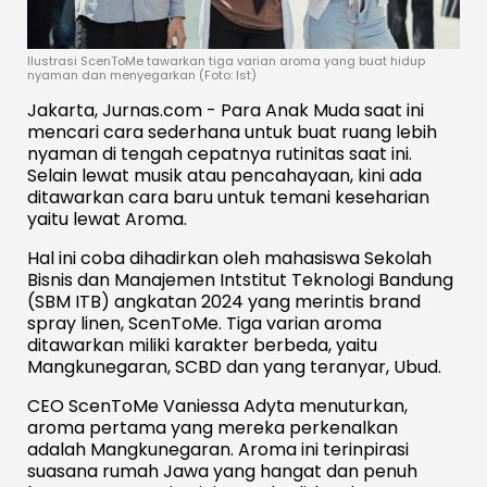
Ilustrasi ScenToMe tawarkan tiga varian aroma yang buat hidup
nyaman dan menyegarkan (Foto: Ist)
Jakarta, Jurnas.com - Para Anak Muda saat ini
mencari cara sederhana untuk buat ruang lebih
nyaman di tengah cepatnya rutinitas saat ini.
Selain lewat musik atau pencahayaan, kini ada
ditawarkan cara baru untuk temani keseharian
yaitu lewat Aroma.
Hal ini coba dihadirkan oleh mahasiswa Sekolah
Bisnis dan Manajemen Intstitut Teknologi Bandung
(SBM ITB) angkatan 2024 yang merintis brand
spray linen, ScenToMe. Tiga varian aroma
ditawarkan miliki karakter berbeda, yaitu
Mangkunegaran, SCBD dan yang teranyar, Ubud.
CEO ScenToMe Vaniessa Adyta menuturkan,
aroma pertama yang mereka perkenalkan
adalah Mangkunegaran. Aroma ini terinpirasi
suasana rumah Jawa yang hangat dan penuh