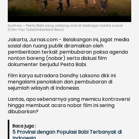
Ilustrasi - Pesta Babi yang sedang viral di berbagai media sosial
(Foto: You Tube/Indonesia Baru)
Jakarta, Jurnas.com - Belakangan ini, jagat media
sosial dan ruang publik diramaikan oleh
pemberitaan terkait pembubaran paksa agenda
nonton bareng (nobar) serta diskusi film
dokumenter berjudul Pesta Babi.
Film karya sutradara Dandhy Laksono dkk ini
mengalami penolakan dan pembubaran di
sejumlah wilayah di Indonesia.
Lantas, apa sebenarnya yang memicu kontroversi
hingga membuat acara nobar film ini sering
dibubarkan?
Baca juga :
5 Provinsi dengan Populasi Babi Terbanyak di
Indonesia