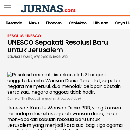
Beranda
News
Ekonomi
Ototekno
Hiburan
Gaya H
RESOLUSI UNESCO
UNESCO Sepakati Resolusi Baru
untuk Jerusalem
REDAKSI | KAMIS, 27/10/2016 12:28 WIB
Dome of The Rock di jerusalem.(foto:youtube)
Jenewa - Komite Warisan Dunia PBB, yang konsen
terhadap situs-situs sejarah warisan dunia, telah
menyepakati sebuah resolusi baru untuk
Jerusalem yang menjadi kota suci bagi tiga agama