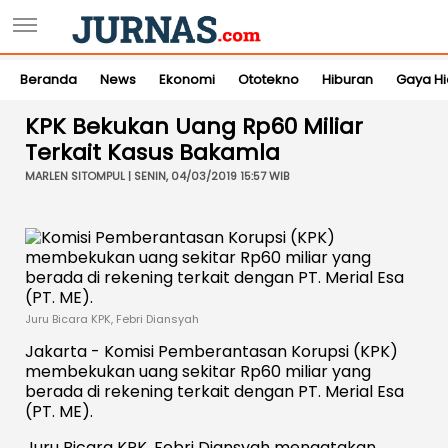
Beranda
News
Ekonomi
Ototekno
Hiburan
Gaya H
KPK Bekukan Uang Rp60 Miliar
Terkait Kasus Bakamla
MARLEN SITOMPUL | SENIN, 04/03/2019 15:57 WIB
Juru Bicara KPK, Febri Diansyah
Jakarta - Komisi Pemberantasan Korupsi (KPK)
membekukan uang sekitar Rp60 miliar yang
berada di rekening terkait dengan PT. Merial Esa
(PT. ME).
Juru Bicara KPK, Febri Diansyah mengatakan,