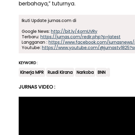
berbahaya,” tuturnya.
Ikuti Update jurnas.com di
Google News:
http://bit.ly/4omUVRy
Terbaru:
https://jurnas.com/redir.php?p=latest
Langganan :
https://www.facebook.com/jurnasnews/
Youtube:
https://www.youtube.com/@jurnastv1825?s
KEYWORD :
Kinerja MPR
Rusdi Kirana
Narkoba
BNN
JURNAS VIDEO :