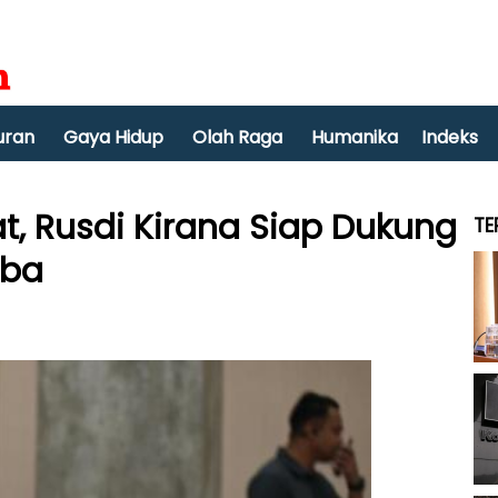
uran
Gaya Hidup
Olah Raga
Humanika
Indeks
, Rusdi Kirana Siap Dukung
TE
oba