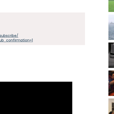
subscribe/
ub_confirmation=1