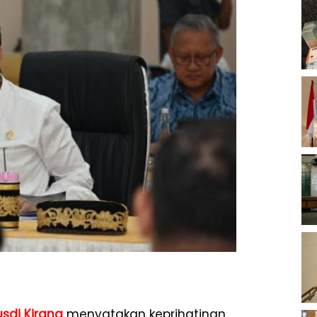
usdi Kirana
menyatakan keprihatinan