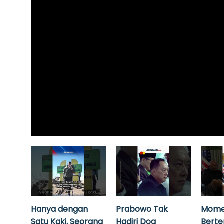
Hanya dengan
Prabowo Tak
Mome
Satu Kaki, Seorang
Hadiri Doa
Bert