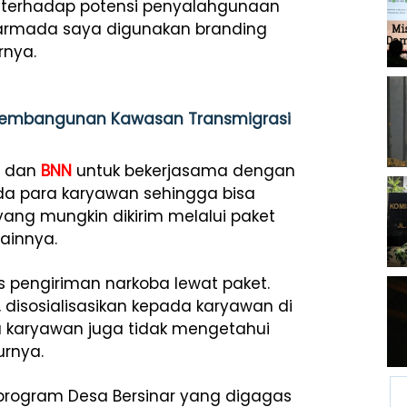
 terhadap potensi penyalahgunaan
n armada saya digunakan branding
rnya.
 Pembangunan Kawasan Transmigrasi
n dan
BNN
untuk bekerjasama dengan
da para karyawan sehingga bisa
g mungkin dikirim melalui paket
lainnya.
pengiriman narkoba lewat paket.
 disosialisasikan kepada karyawan di
 karyawan juga tidak mengetahui
urnya.
rogram Desa Bersinar yang digagas