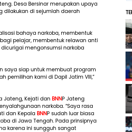
teng. Desa Bersinar merupakan upaya
dilakukan di sejumlah daerah
TE
ialisasi bahaya narkoba, membentuk
l bagi pelajar, membentuk relawan anti
g dicurigai mengonsumsi narkoba
dan saya siap untuk membuat program
 pemilihan kami di Dapil Jatim VIII,”
a Jateng, Kejati dan
BNN
P Jateng
penyalahgunaan narkoba. “Saya rasa
ati dan Kepala
BNN
P sudah luar biasa
ba di Jawa Tengah. Pada prinsipnya
a karena ini sungguh sangat