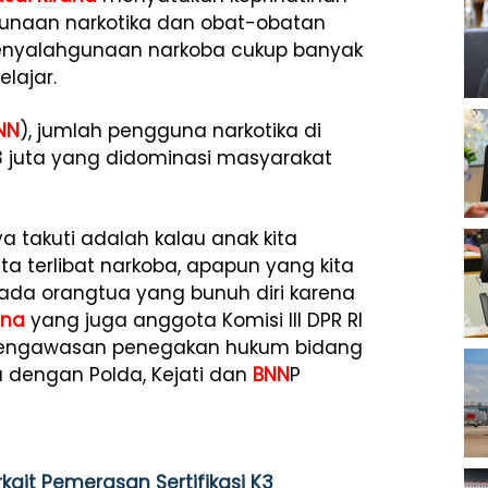
unaan narkotika dan obat-obatan
, penyalahgunaan narkoba cukup banyak
lajar.
NN
), jumlah pengguna narkotika di
,3 juta yang didominasi masyarakat
a takuti adalah kalau anak kita
a terlibat narkoba, apapun yang kita
 ada orangtua yang bunuh diri karena
ana
yang juga anggota Komisi III DPR RI
t pengawasan penegakan hukum bidang
 dengan Polda, Kejati dan
BNN
P
kait Pemerasan Sertifikasi K3