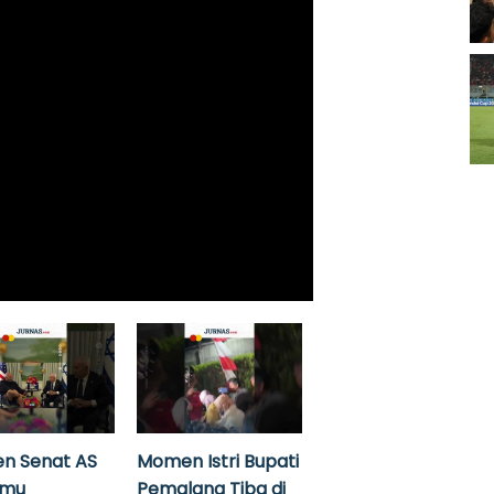
n Senat AS
Momen Istri Bupati
emu
Pemalang Tiba di