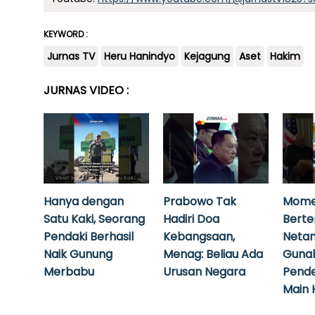
KEYWORD :
Jurnas TV
Heru Hanindyo
Kejagung
Aset
Hakim
JURNAS VIDEO :
Hanya dengan
Prabowo Tak
Mome
Satu Kaki, Seorang
Hadiri Doa
Bert
Pendaki Berhasil
Kebangsaan,
Neta
Naik Gunung
Menag: Beliau Ada
Guna
Merbabu
Urusan Negara
Pende
Main 