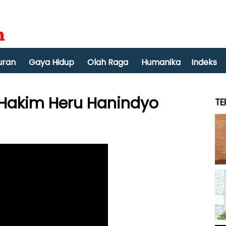
uran
Gaya Hidup
Olah Raga
Humanika
Indeks
k Hakim Heru Hanindyo
TE