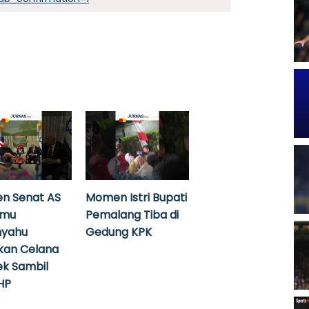
n Senat AS
Momen Istri Bupati
emu
Pemalang Tiba di
nyahu
Gedung KPK
kan Celana
k Sambil
HP