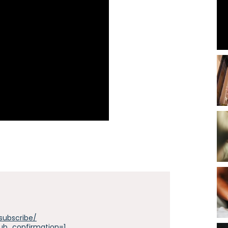
subscribe/
ub_confirmation=1