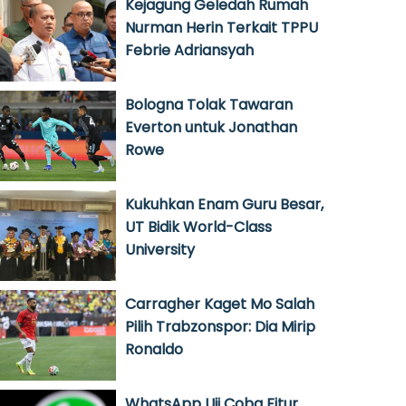
Kejagung Geledah Rumah
Nurman Herin Terkait TPPU
Febrie Adriansyah
Bologna Tolak Tawaran
Everton untuk Jonathan
Rowe
Kukuhkan Enam Guru Besar,
UT Bidik World-Class
University
Carragher Kaget Mo Salah
Pilih Trabzonspor: Dia Mirip
Ronaldo
WhatsApp Uji Coba Fitur