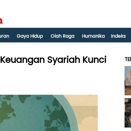
uran
Gaya Hidup
Olah Raga
Humanika
Indeks
 Keuangan Syariah Kunci
TE