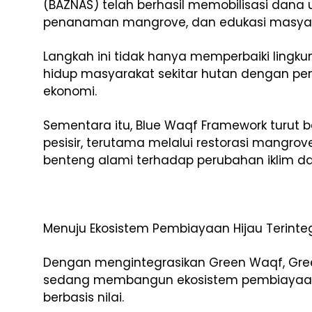
(BAZNAS) telah berhasil memobilisasi dana um
penanaman mangrove, dan edukasi masyar
Langkah ini tidak hanya memperbaiki lingku
hidup masyarakat sekitar hutan dengan p
ekonomi.
Sementara itu, Blue Waqf Framework turut 
pesisir, terutama melalui restorasi mangr
benteng alami terhadap perubahan iklim da
Menuju Ekosistem Pembiayaan Hijau Terinte
Dengan mengintegrasikan Green Waqf, Gree
sedang membangun ekosistem pembiayaan k
berbasis nilai.