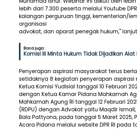
Muhamad Isnur. Webinar ini diikuti oleh lebi
lebih dari 7.300 peserta melalui Youtube DPR 
kalangan perguruan tinggi, kementerian/le
organisasi
advokat, dan aparat penegak hukum," lanju
Baca juga :
Komisi III Minta Hukum Tidak Dijadikan Alat
Penyerapan aspirasi masyarakat terus berlan
setidaknya 8 kegiatan penyerapan aspirasi
Ketua Komisi Yudisial tanggal 10 Februari 
dengan Ketua Kamar Pidana Mahkamah Agun
Mahkamah Agung RI tanggal 12 Februari 2
(RDPU) dengan Advokat yaitu Maqdir Ismail,
Bala Pattyona, pada tanggal 5 Maret 2025, 
Acara Pidana melalui website DPR RI pada t