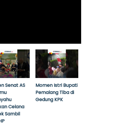
n Senat AS
Momen Istri Bupati
emu
Pemalang Tiba di
nyahu
Gedung KPK
kan Celana
k Sambil
HP