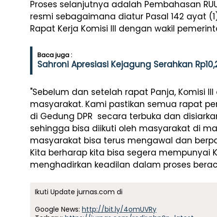
Proses selanjutnya adalah Pembahasan RUU
resmi sebagaimana diatur Pasal 142 ayat (1
Rapat Kerja Komisi III dengan wakil pemerint
Baca juga :
Sahroni Apresiasi Kejagung Serahkan Rp10,2
"Sebelum dan setelah rapat Panja, Komisi II
masyarakat. Kami pastikan semua rapat p
di Gedung DPR secara terbuka dan disiarka
sehingga bisa diikuti oleh masyarakat di 
masyarakat bisa terus mengawal dan berpa
Kita berharap kita bisa segera mempunyai 
menghadirkan keadilan dalam proses beraca
Ikuti Update jurnas.com di
Google News:
http://bit.ly/4omUVRy