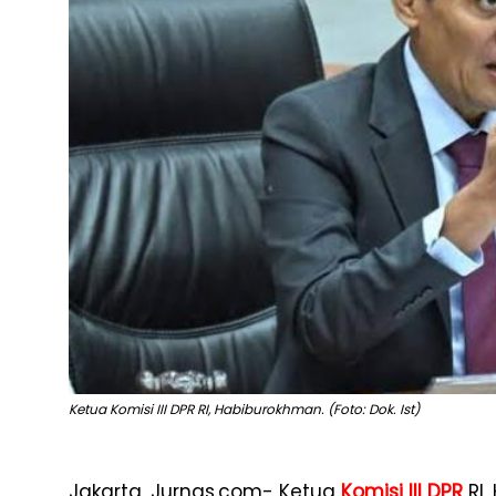
Ketua Komisi III DPR RI, Habiburokhman. (Foto: Dok. Ist)
Jakarta, Jurnas.com- Ketua
Komisi III DPR
RI