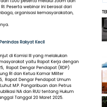
h dari 1.000 peserta melalui zoom dan
RI. Peserta webinar ini berasal dari
TE
mbaga, organisasi kemasyarakatan,
tnya.
 Penindas Rakyat Kecil
jut di Komisi III yang melakukan
 masyarakat yaitu Rapat Kerja dengan
2025, Rapat Dengar Pendapat (RDP)
g RI dan Ketua Kamar Militer
025, Rapat Dengar Pendapat Umum
 Luhut M.P. Pangaribuan dan Petrus
Publikasi NA dan RUU tentang Hukum
anggal Tanggal 20 Maret 2025.