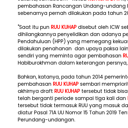
pembahasan Rancangan Undang-undang H
sebenarnya pernah dilakukan pada tahun 201
"Saat itu pun
RUU KUHAP
disebut oleh ICW s
dihilangkannya penyelidikan dan adanya p
Pendahuluan (HPP) yang memegang kekuas
dilakukan penahanan dan upaya paksa lain
sendiri yang meminta agar pembahasan
R
Habiburokhman dalam keterangan persnya, 
Bahkan, katanya, pada tahun 2014 pemeri
pembahasan
RUU KUHAP
sembari mempriori
akhirnya draft
RUU KUHAP
tersebut tidak bis
telah berganti periode sampai tiga kali dan
tersebut tidak termasuk RUU yang masuk d
diatur Pasal 71A UU Nomor 15 Tahun 2019 T
Perundang-undangan.