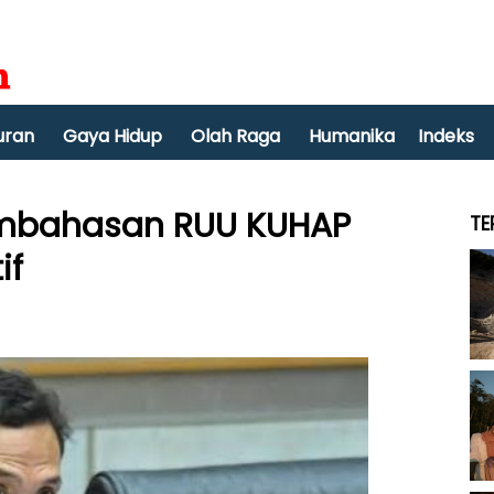
uran
Gaya Hidup
Olah Raga
Humanika
Indeks
Pembahasan RUU KUHAP
TE
if