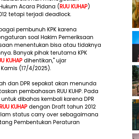
ukum Acara Pidana (
RUU KUHAP
)
2 tetapi terjadi deadlock.
ebagai pembunuh KPK karena
engaturan soal Hakim Pemeriksaan
aan menentukan bisa atau tidaknya
nya. Banyak pihak terutama KPK
UU KUHAP
dihentikan," ujar
Kamis (17/4/2025).
ntah dan DPR sepakat akan menunda
taskan pembahasan RUU KUHP. Pada
a untuk dibahas kembali karena DPR
RUU KUHAP
dengan Draft tahun 2012
alam status carry over sebagaimana
entang Pembentukan Peraturan