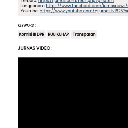
Terbaru:
https://jurnas.com/redir.php?p=latest
Langganan :
https://www.facebook.com/jurnasnews/
Youtube:
https://www.youtube.com/@jurnastv1825?s
KEYWORD :
Komisi III DPR
RUU KUHAP
Transparan
JURNAS VIDEO :