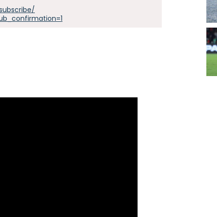
subscribe/
ub_confirmation=1