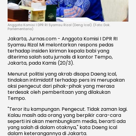
Anggota Komisi I DPR RI Syamsu Rizal (Deng Ical). (Foto: Dok.
Parlementaria)
Jakarta, Jurnas.com - Anggota Komisi I DPR RI
Syamsu Rizal Mi melontarkan respons pedas
terhadap insiden kiriman kepala babi yang
diterima salah satu jurnalis di kantor Tempo,
Jakarta, pada Kamis (20/3).
Menurut politisi yang akrab disapa Daeng Ical,
tindakan intimidatif terhadap pers ini merupakan
aksi pengecut dari pihak-pihak yang merasa
terdesak oleh pemberitaan yang dilakukan
Tempo.
"Teror itu kampungan. Pengecut. Tidak zaman lagi.
Kalau masih ada orang yang berpikir cara-cara
seperti ini akan membungkam media, berarti ada
yang salah di dalam otaknya," kata Daeng Ical
dalam keterangannya di Jakarta.