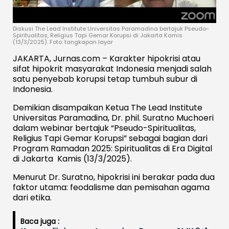
Diskusi The Lead Institute Universitas Paramadina bertajuk Pseudo-
Spiritualitas, Religius Tapi Gemar Korupsi di Jakarta Kamis
(13/3/2025). Foto: tangkapan layar
JAKARTA, Jurnas.com – Karakter hipokrisi atau
sifat hipokrit masyarakat Indonesia menjadi salah
satu penyebab korupsi tetap tumbuh subur di
Indonesia.
Demikian disampaikan Ketua The Lead Institute
Universitas Paramadina, Dr. phil. Suratno Muchoeri
dalam webinar bertajuk “Pseudo-Spiritualitas,
Religius Tapi Gemar Korupsi” sebagai bagian dari
Program Ramadan 2025: Spiritualitas di Era Digital
di Jakarta Kamis (13/3/2025).
Menurut Dr. Suratno, hipokrisi ini berakar pada dua
faktor utama: feodalisme dan pemisahan agama
dari etika.
Baca juga :