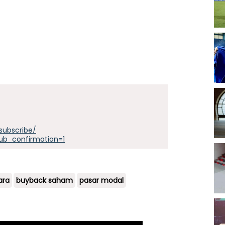
subscribe/
ub_confirmation=1
ara
buyback saham
pasar modal