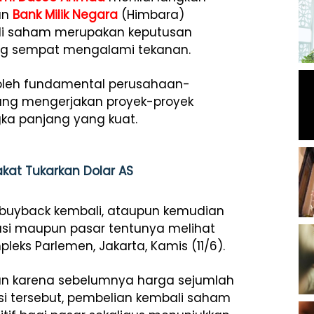
an
Bank Milik Negara
(Himbara)
li saham merupakan keputusan
g sempat mengalami tekanan.
 oleh fundamental perusahaan-
ng mengerjakan proyek-proyek
gka panjang yang kuat.
kat Tukarkan Dolar AS
 buyback kembali, ataupun kemudian
si maupun pasar tentunya melihat
leks Parlemen, Jakarta, Kamis (11/6).
van karena sebelumnya harga sejumlah
i tersebut, pembelian kembali saham