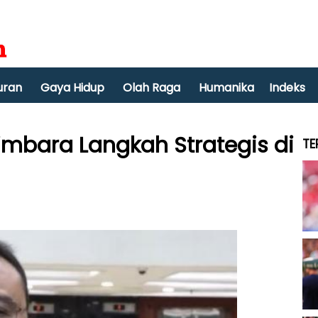
uran
Gaya Hidup
Olah Raga
Humanika
Indeks
mbara Langkah Strategis di
TE