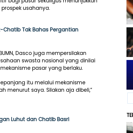
sitif bagi pasar sekaligus menunjukkan
 prospek usahanya.
-Chatib Tak Bahas Pergantian
 BUMN, Dasco juga mempersilakan
ahaan swasta nasional yang dinilai
ai mekanisme pasar yang berlaku.
 sepanjang itu melalui mekanisme
 menurut saya. Silakan aja dibeli,”
TE
an Luhut dan Chatib Basri