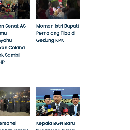
n Senat AS
Momen Istri Bupati
emu
Pemalang Tiba di
nyahu
Gedung KPK
kan Celana
k Sambil
HP
ersonel
Kepala BGN Baru