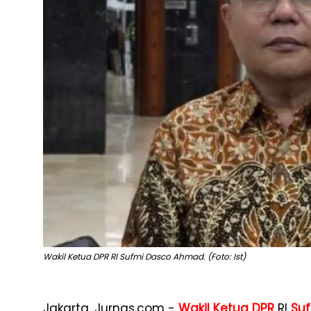
Wakil Ketua DPR RI Sufmi Dasco Ahmad. (Foto: Ist)
Jakarta, Jurnas.com -
Wakil Ketua DPR
RI
Su