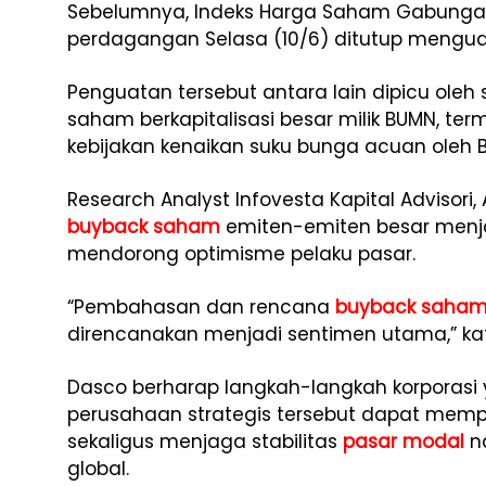
Sebelumnya, Indeks Harga Saham Gabungan 
perdagangan Selasa (10/6) ditutup mengua
Penguatan tersebut antara lain dipicu ole
saham berkapitalisasi besar milik BUMN, te
kebijakan kenaikan suku bunga acuan oleh B
Research Analyst Infovesta Kapital Advisori
buyback saham
emiten-emiten besar menja
mendorong optimisme pelaku pasar.
“Pembahasan dan rencana
buyback saha
direncanakan menjadi sentimen utama,” kat
Dasco berharap langkah-langkah korporasi
perusahaan strategis tersebut dapat memp
sekaligus menjaga stabilitas
pasar modal
na
global.