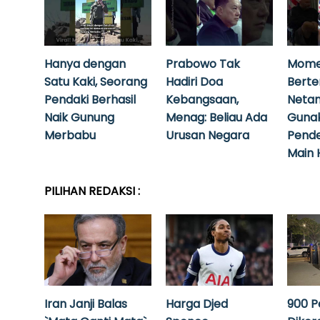
Hanya dengan
Prabowo Tak
Mome
Satu Kaki, Seorang
Hadiri Doa
Bert
Pendaki Berhasil
Kebangsaan,
Neta
Naik Gunung
Menag: Beliau Ada
Guna
Merbabu
Urusan Negara
Pende
Main 
PILIHAN REDAKSI :
Iran Janji Balas
Harga Djed
900 P