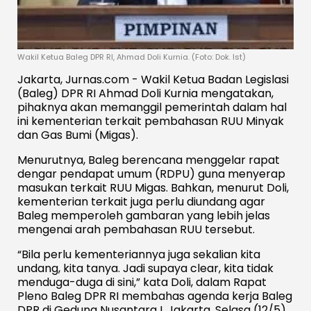
Wakil Ketua Baleg DPR RI, Ahmad Doli Kurnia. (Foto: Dok. Ist)
Jakarta, Jurnas.com - Wakil Ketua Badan Legislasi
(Baleg) DPR RI Ahmad Doli Kurnia mengatakan,
pihaknya akan memanggil pemerintah dalam hal
ini kementerian terkait pembahasan RUU Minyak
dan Gas Bumi (Migas).
Menurutnya, Baleg berencana menggelar rapat
dengar pendapat umum (RDPU) guna menyerap
masukan terkait RUU Migas. Bahkan, menurut Doli,
kementerian terkait juga perlu diundang agar
Baleg memperoleh gambaran yang lebih jelas
mengenai arah pembahasan RUU tersebut.
“Bila perlu kementeriannya juga sekalian kita
undang, kita tanya. Jadi supaya
clear,
kita tidak
menduga-duga di sini,” kata Doli, dalam Rapat
Pleno Baleg DPR RI membahas agenda kerja Baleg
DPR di Gedung Nusantara I, Jakarta, Selasa (12/5).