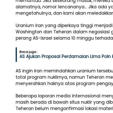
memantau. Jika seseorang masuk, mereka 
alamatnya, nomor lencananya… Jika ada ya
mengetahuinya, dan kami akan meledakkan
Uranium Iran yang diperkaya tinggi menjadi
Washington dan Teheran dalam negosiasi g
perang AS-Israel selama 10 minggu terhadap
Baca juga :
AS Ajukan Proposal Perdamaian Lima Poin 
AS ingin Iran memindahkan uranium tersebu
total program nuklirnya, namun Teheran m
menyerahkan haknya atas program pengay
Beberapa laporan media internasional men
masih berada di bawah situs nuklir yang d
Teheran belum mengonfirmasi lokasi material