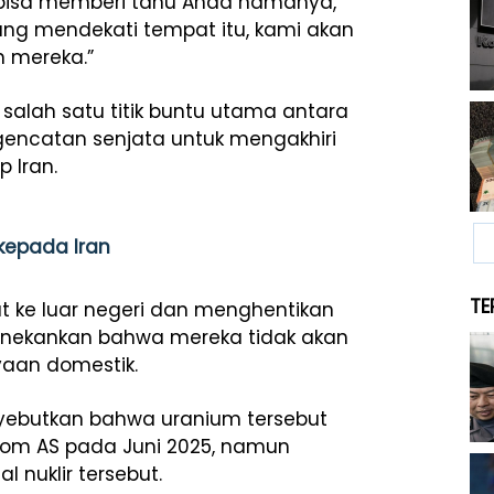
bisa memberi tahu Anda namanya,
ng mendekati tempat itu, kami akan
 mereka.”
 salah satu titik buntu utama antara
encatan senjata untuk mengakhiri
 Iran.
kepada Iran
TE
t ke luar negeri dan menghentikan
enekankan bahwa mereka tidak akan
aan domestik.
yebutkan bahwa uranium tersebut
ibom AS pada Juni 2025, namun
 nuklir tersebut.