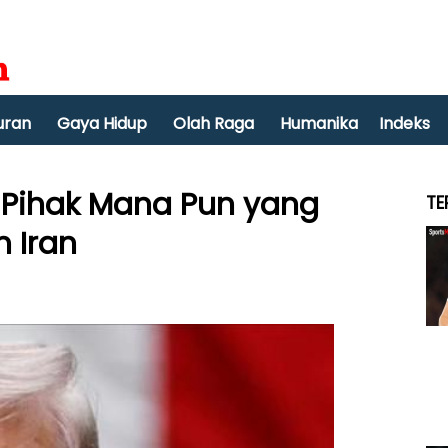
uran
Gaya Hidup
Olah Raga
Humanika
Indeks
 Pihak Mana Pun yang
TE
 Iran