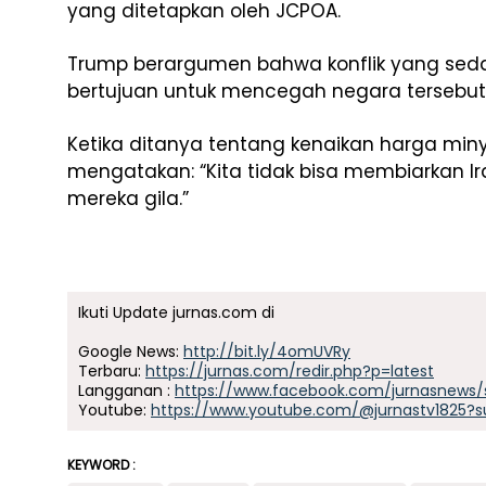
yang ditetapkan oleh JCPOA.
Trump berargumen bahwa konflik yang sed
bertujuan untuk mencegah negara tersebut
Ketika ditanya tentang kenaikan harga min
mengatakan: “Kita tidak bisa membiarkan Ira
mereka gila.”
Ikuti Update jurnas.com di
Google News:
http://bit.ly/4omUVRy
Terbaru:
https://jurnas.com/redir.php?p=latest
Langganan :
https://www.facebook.com/jurnasnews/
Youtube:
https://www.youtube.com/@jurnastv1825?s
KEYWORD :