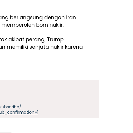
ang berlangsung dengan Iran
 memperoleh bom nuklir.
yak akibat perang, Trump
n memiliki senjata nuklir karena
subscribe/
ub_confirmation=1