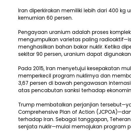
Iran diperkirakan memiliki lebih dari 400 k
kemurnian 60 persen.
Pengayaan uranium adalah proses kompleks
mengumpulkan varietas paling radioaktif—i
menghasilkan bahan bakar nuklir. Ketika di
sekitar 90 persen, uranium dapat digunakan
Pada 2015, Iran menyetujui kesepakatan mu
memperkecil program nuklirnya dan memb
3,67 persen di bawah pengawasan internasi
atas pencabutan sanksi terhadap ekonomin
Trump membatalkan perjanjian tersebut—ya
Comprehensive Plan of Action (JCPOA)—dan
terhadap Iran. Sebagai tanggapan, Teh
senjata nuklir—mulai memajukan program